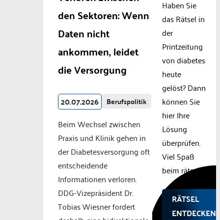
Haben Sie
den Sektoren: Wenn
das Rätsel in
Daten nicht
der
Printzeitung
ankommen, leidet
von diabetes
die Versorgung
heute
gelöst? Dann
20.07.2026
können Sie
Berufspolitik
hier Ihre
Beim Wechsel zwischen
Lösung
Praxis und Klinik gehen in
überprüfen.
der Diabetesversorgung oft
Viel Spaß
entscheidende
beim rätseln.
Informationen verloren.
DDG-Vizepräsident Dr.
RÄTSEL
Tobias Wiesner fordert
ENTDECKEN!
deshalb eine bidirektionale