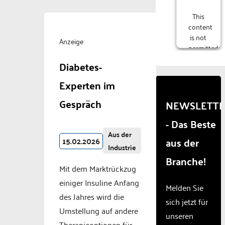
This
content
is not
Anzeige
permitted
to
Diabetes-
load
due to
Experten im
trackers
that
Gespräch
NEWSLETT
are
- Das Beste
not
disclosed
Aus der
aus der
15.02.2026
to the
Industrie
visitor.
Branche!
The
Mit dem Marktrückzug
website
einiger Insuline Anfang
owner
Melden Sie
needs
des Jahres wird die
sich jetzt für
to
Umstellung auf andere
unseren
setup
Therapieoptionen für