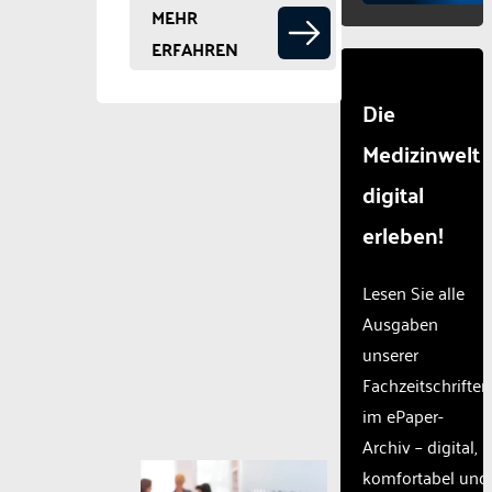
MEHR
ERFAHREN
Die
Medizinwelt
digital
erleben!
Lesen Sie alle
Ausgaben
unserer
Fachzeitschriften
im ePaper-
Archiv – digital,
komfortabel und