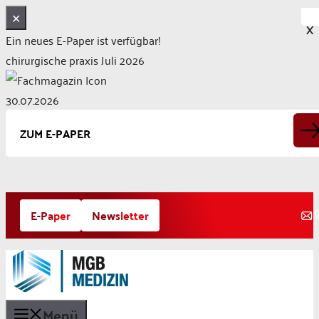
✕
X
Ein neues E-Paper ist verfügbar!
chirurgische praxis Juli 2026
30.07.2026
ZUM E-PAPER
Zum
E-Paper
Newsletter
Inhalt
springen
Menü