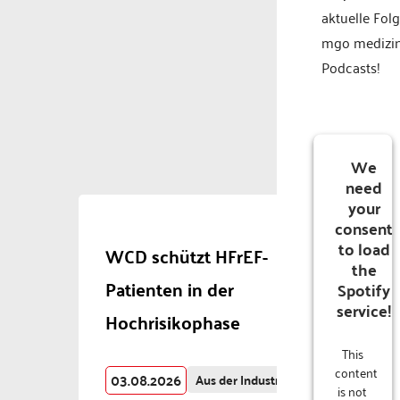
aktuelle Fol
mgo medizi
Podcasts!
We
need
your
consent
to load
WCD schützt HFrEF-
the
Patienten in der
Spotify
service!
Hochrisikophase
This
content
03.08.2026
Aus der Industrie
is not