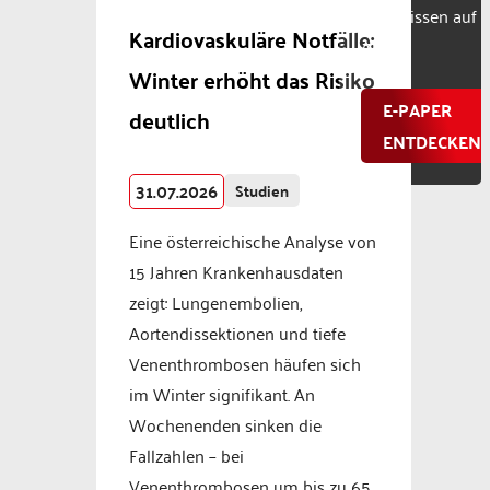
Fachwissen auf
Kardiovaskuläre Notfälle:
Abruf.
Winter erhöht das Risiko
E-PAPER
deutlich
ENTDECKEN
31.07.2026
Studien
Eine österreichische Analyse von
15 Jahren Krankenhausdaten
zeigt: Lungenembolien,
Aortendissektionen und tiefe
Venenthrombosen häufen sich
im Winter signifikant. An
Wochenenden sinken die
Fallzahlen – bei
Venenthrombosen um bis zu 65