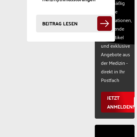
CMP
regelmäßig
to add
aktuelle
this
Informationen,
content
BEITRAG LESEN
to the
spannende
list of
Fachartikel
technologie
und exklusive
used.
Powered
Angebote aus
by
der Medizin -
Usercentr
direkt in Ihr
Consent
Manageme
Postfach
Platform
JETZT
ANMELDEN!