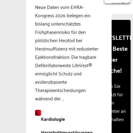
permitted
Neue Daten vom EHRA-
to
Kongress 2026 belegen ein
load
due to
bislang unterschätztes
trackers
Frühphasenrisiko für den
that
NEWSLETT
plötzlichen Herztod bei
are
- Das Beste
not
Herzinsuffizienz mit reduzierter
disclosed
Ejektionsfraktion. Die tragbare
aus der
to the
Defibrillatorweste LifeVest®
visitor.
Branche!
The
ermöglicht Schutz und
website
evidenzbasierte
owner
Melden Sie
Therapieentscheidungen
needs
sich jetzt für
to
während der …
unseren
setup
the
Newsletter an
site
Kardiologie
und erhalten
with
Sie
their
Herzrhythmusstörungen