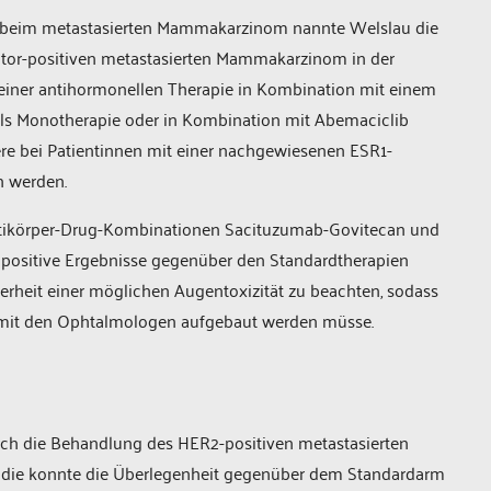
Ds beim metastasierten Mammakarzinom nannte Welslau die
tor-positiven metastasierten Mammakarzinom in der
r einer antihormonellen Therapie in Kombination mit einem
ls Monotherapie oder in Kombination mit Abemaciclib
re bei Patientinnen mit einer nachgewiesenen ESR1-
n werden.
 Antikörper-Drug-Kombinationen Sacituzumab-Govitecan und
positive Ergebnisse gegenüber den Standardtherapien
derheit einer möglichen Augentoxizität zu beachten, sodass
ch mit den Ophtalmologen aufgebaut werden müsse.
ch die Behandlung des HER2-positiven metastasierten
udie konnte die Überlegenheit gegenüber dem Standardarm