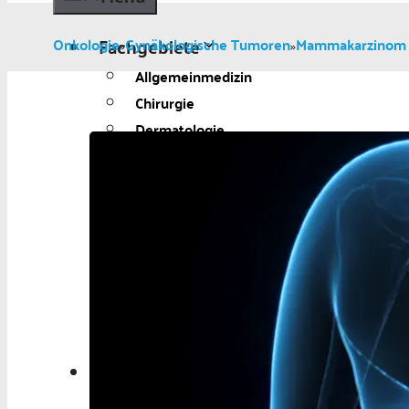
Fachgebiete
Onkologie
Gynäkologische Tumoren
Mammakarzinom
»
»
Allgemeinmedizin
Chirurgie
Dermatologie
Diabetologie
Gynäkologie
Kardiologie
Neurologie und Psychiatrie
Onkologie
Ophthalmologie
Pädiatrie
Urologie
Aktuelles
Aktuelles