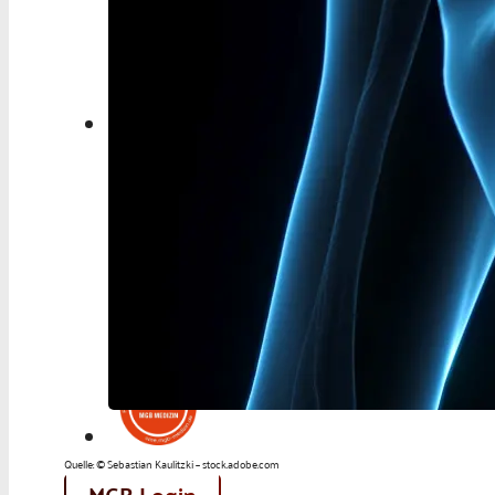
Berufspolitik
Personalia
Panorama
Service
Kongress
Literatur
Aus der Industrie
Videos
Podcast
Veranstaltungen
Zahlen | Daten | Fakten
Quelle: © Sebastian Kaulitzki – stock.adobe.com
MGB Login