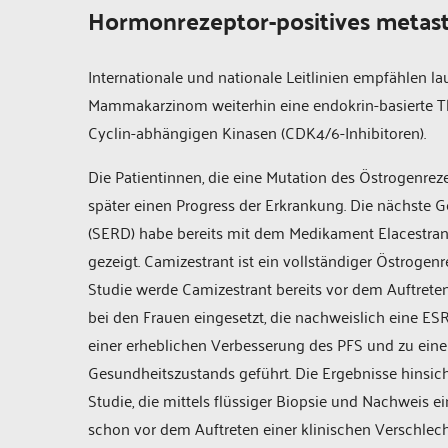
Hormonrezeptor-positives metas
Internationale und nationale Leitlinien empfählen l
Mammakarzinom weiterhin eine endokrin-basierte The
Cyclin-abhängigen Kinasen (CDK4/6-Inhibitoren).
Die Patientinnen, die eine Mutation des Östrogenrez
später einen Progress der Erkrankung. Die nächste 
(SERD) habe bereits mit dem Medikament Elacestran
gezeigt. Camizestrant ist ein vollständiger Östroge
Studie werde Camizestrant bereits vor dem Auftreten 
bei den Frauen eingesetzt, die nachweislich eine ESR
einer erheblichen Verbesserung des PFS und zu einer
Gesundheitszustands geführt. Die Ergebnisse hinsich
Studie, die mittels flüssiger Biopsie und Nachweis e
schon vor dem Auftreten einer klinischen Verschlech