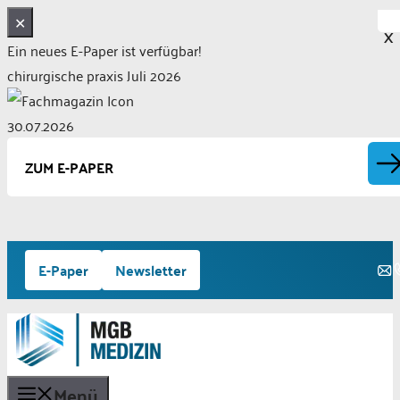
✕
X
Ein neues E-Paper ist verfügbar!
chirurgische praxis Juli 2026
30.07.2026
ZUM E-PAPER
Zum
E-Paper
Newsletter
Inhalt
springen
Menü