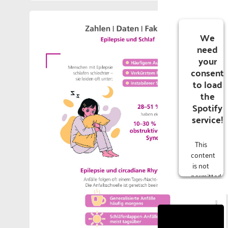
We
need
your
consent
to load
the
Spotify
service!
This
content
is not
permitted
to
load
due to
trackers