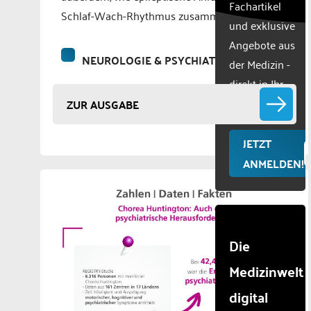
Fachartikel
technologie
Schlaf-Wach-Rhythmus zusammenhängen.
und exklusive
used.
Powered
Angebote aus
by
NEUROLOGIE & PSYCHIATRIE
der Medizin -
Usercentr
direkt in Ihr
Consent
Manageme
Postfach
ZUR AUSGABE
Platform
JETZT
ANMELDEN!
Die
Medizinwelt
digital