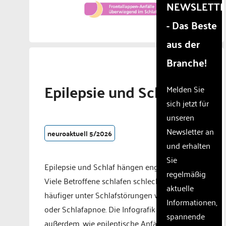
that
NEWSLETT
are
- Das Beste
not
disclosed
aus der
to the
visitor.
Branche!
The
website
Epilepsie und Schlaf
owner
Melden Sie
needs
sich jetzt für
to
unseren
setup
the
Newsletter an
neuroaktuell 5/2026
site
und erhalten
with
Sie
their
Epilepsie und Schlaf hängen eng zusammen:
CMP
regelmäßig
Viele Betroffene schlafen schlechter und leiden
to add
aktuelle
this
häufiger unter Schlafstörungen wie Insomnie
Informationen,
content
oder Schlafapnoe. Die Infografik zeigt
to the
spannende
außerdem, wie epileptische Anfälle mit dem
list of