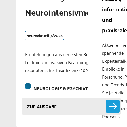
informati
Neurointensivmedizin
und
praxisrel
neuroaktuell 7/2026
Aktuelle Th
spannende
Empfehlungen aus der ersten Revision der S3-
Expertentalk
Leitlinie zur invasiven Beatmung bei akuter
Einblicke in
respiratorischer Insuffizienz (2025)
Forschung, P
und Trends.
NEUROLOGIE & PSYCHIATRIE
Sie jetzt die
aktuelle Fol
ZUR AUSGABE
mgo medizi
Podcasts!