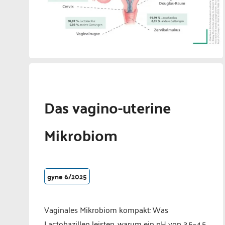
Das vagino-uterine
Mikrobiom
gyne 6/2025
Vaginales Mikrobiom kompakt: Was
Lactobazillen leisten, warum ein pH von 3,5–4,5