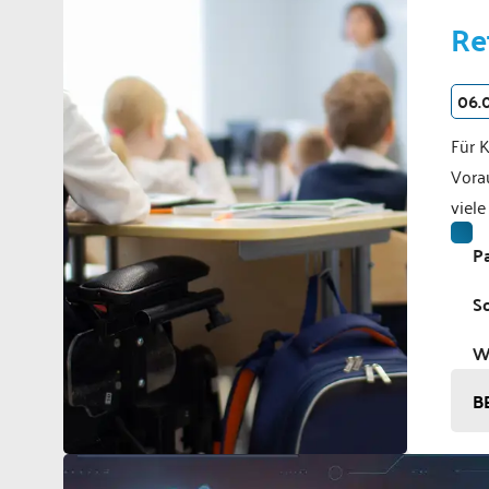
Re
06.
Für 
Vorau
viel
Pa
S
W
B