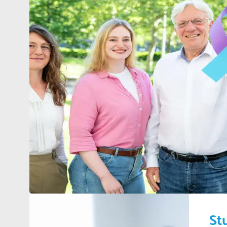
Berufspolitik
Personalia
Panorama
Service
Kongress
Literatur
Aus der Industrie
Videos
Podcast
Veranstaltungen
Zahlen | Daten | Fakten
St
MGB Login