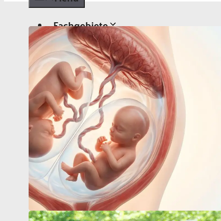
Fachgebiete
Allgemeinmedizin
Chirurgie
Dermatologie
Diabetologie
Gynäkologie
Kardiologie
Neurologie und Psychiatrie
Onkologie
Ophthalmologie
Pädiatrie
Urologie
Aktuelles
Aktuelles