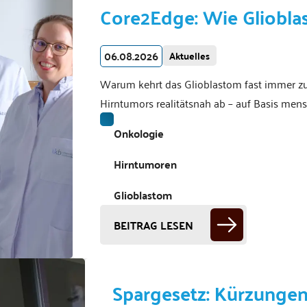
Core2Edge: Wie Glioblas
06.08.2026
Aktuelles
Warum kehrt das Glioblastom fast immer zur
Hirntumors realitätsnah ab – auf Basis men
Onkologie
Hirntumoren
Glioblastom
BEITRAG LESEN
Spargesetz: Kürzungen 