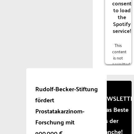
consent
to load
the
Spotify
service!
This
content
is not
permitted
to
load
due to
Rudolf-Becker-Stiftung
trackers
that
NEWSLETT
fördert
are
- Das Beste
not
Prostatakarzinom-
disclosed
aus der
Forschung mit
to the
visitor.
Branche!
900.000 €
The