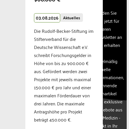
website
owner
Melden Sie
needs
03.08.2026
Aktuelles
sich jetzt für
to
unseren
setup
Die Rudolf-Becker-Stiftung im
the
Newsletter an
Stifterverband für die
site
und erhalten
Deutsche Wissenschaft e.V.
with
Sie
their
schreibt Forschungsgelder in
CMP
regelmäßig
Höhe von bis zu 900.000 €
to add
aktuelle
aus. Gefördert werden zwei
this
Informationen,
content
Projekte mit jeweils maximal
to the
spannende
150.000 € pro Jahr und einer
list of
Fachartikel
maximalen Förderdauer von
technologie
und exklusive
used.
drei Jahren. Die maximale
Powered
Angebote aus
Antragshöhe pro Projekt
by
der Medizin -
beträgt 450.000 €.
Usercentr
direkt in Ihr
Consent