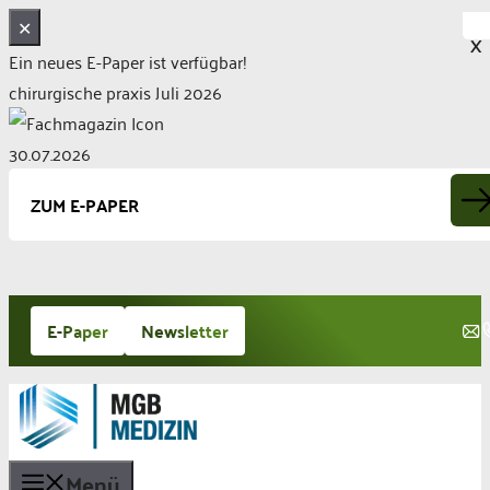
✕
X
Ein neues E-Paper ist verfügbar!
chirurgische praxis Juli 2026
30.07.2026
ZUM E-PAPER
Zum
E-Paper
Newsletter
Inhalt
springen
Menü