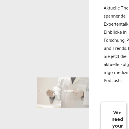
Aktuelle Th
spannende
Expertentalk
Einblicke in
Forschung, P
und Trends.
Sie jetzt die
aktuelle Fol
mgo medizi
Podcasts!
We
need
your