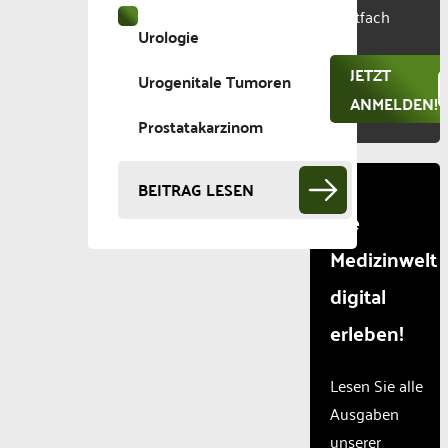
Manageme
Postfach
Urologie
Platform
JETZT
Urogenitale Tumoren
ANMELDEN!
Prostatakarzinom
BEITRAG LESEN
Die
Medizinwelt
digital
erleben!
Lesen Sie alle
Ausgaben
unserer