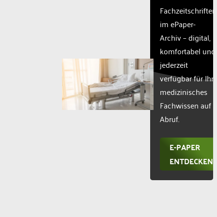
Fachzeitschriften
im ePaper-
Archiv – digital,
komfortabel und
jederzeit
verfügbar für Ihr
medizinisches
Fachwissen auf
Abruf.
E-PAPER
ENTDECKEN