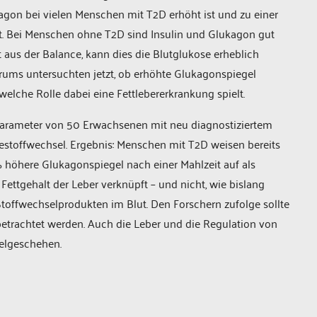
agon bei vielen Menschen mit T2D erhöht ist und zu einer
gt. Bei Menschen ohne T2D sind Insulin und Glukagon gut
aus der Balance, kann dies die Blutglukose erheblich
rums untersuchten jetzt, ob erhöhte Glukagonspiegel
elche Rolle dabei eine Fettlebererkrankung spielt.
parameter von 50 Erwachsenen mit neu diagnostiziertem
toffwechsel. Ergebnis: Menschen mit T2D weisen bereits
 höhere Glukagonspiegel nach einer Mahlzeit auf als
ettgehalt der Leber verknüpft – und nicht, wie bislang
Stoffwechselprodukten im Blut. Den Forschern zufolge sollte
betrachtet werden. Auch die Leber und die Regulation von
selgeschehen.