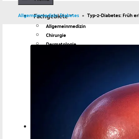
Fachgebiete
Allgemeinmedizin
Diabetes
»
Typ-2-Diabetes: Früh e
»
Allgemeinmedizin
Chirurgie
Dermatologie
Diabetologie
Gynäkologie
Kardiologie
Neurologie und Psychiatrie
Onkologie
Ophthalmologie
Pädiatrie
Urologie
Aktuelles
Aktuelles