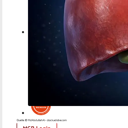
Berufspolitik
Personalia
Panorama
Service
Kongress
Literatur
Aus der Industrie
Videos
Podcast
Veranstaltungen
Zahlen | Daten | Fakten
Quelle: © MdAbdullahAl - stock.adobe.com
MGB Login