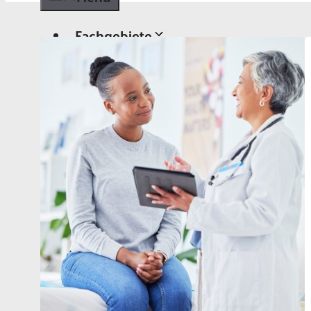
Fachgebiete
Allgemeinmedizin
Chirurgie
Dermatologie
Diabetologie
Gynäkologie
Kardiologie
Neurologie und Psychiatrie
Onkologie
Ophthalmologie
Pädiatrie
Urologie
Aktuelles
Aktuelles