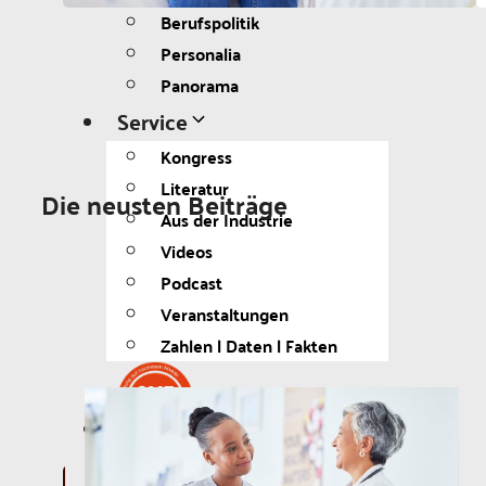
Berufspolitik
Personalia
Panorama
Service
Kongress
Literatur
Die neusten Beiträge
Aus der Industrie
Videos
Podcast
Veranstaltungen
Zahlen | Daten | Fakten
MGB Login