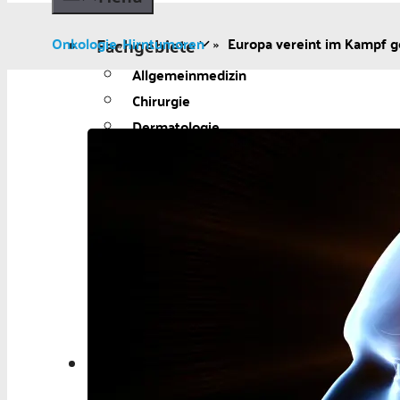
Fachgebiete
Onkologie
Hirntumoren
»
Europa vereint im Kampf 
»
Allgemeinmedizin
Chirurgie
Dermatologie
Diabetologie
Gynäkologie
Kardiologie
Neurologie und Psychiatrie
Onkologie
Ophthalmologie
Pädiatrie
Urologie
Aktuelles
Aktuelles