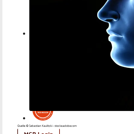
Berufspolitik
Personalia
Panorama
Service
Kongress
Literatur
Aus der Industrie
Videos
Podcast
Veranstaltungen
Zahlen | Daten | Fakten
Quelle: © Sebastian Kaulitzki - stocke.adobe.com
MGB Login