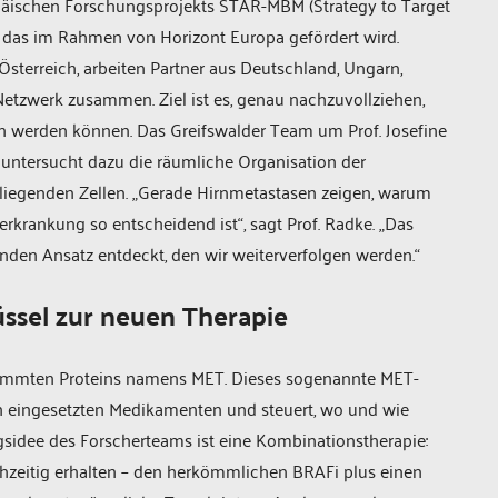
ropäischen Forschungsprojekts STAR-MBM (Strategy to Target
 das im Rahmen von Horizont Europa gefördert wird.
Österreich, arbeiten Partner aus Deutschland, Ungarn,
etzwerk zusammen. Ziel ist es, genau nachzuvollziehen,
n werden können. Das Greifswalder Team um Prof. Josefine
, untersucht dazu die räumliche Organisation der
iegenden Zellen. „Gerade Hirnmetastasen zeigen, warum
rkrankung so entscheidend ist“, sagt Prof. Radke. „Das
enden Ansatz entdeckt, den wir weiterverfolgen werden.“
lüssel zur neuen Therapie
stimmten Proteins namens MET. Dieses sogenannte MET-
n eingesetzten Medikamenten und steuert, wo und wie
sidee des Forscherteams ist eine Kombinationstherapie:
chzeitig erhalten – den herkömmlichen BRAFi plus einen