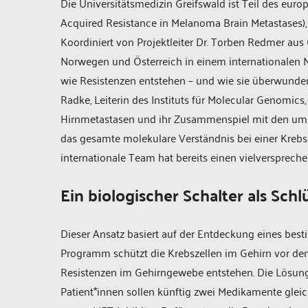
Die Universitätsmedizin Greifswald ist Teil des eu
Acquired Resistance in Melanoma Brain Metastases),
Koordiniert von Projektleiter Dr. Torben Redmer aus 
Norwegen und Österreich in einem internationalen N
wie Resistenzen entstehen – und wie sie überwunde
Radke, Leiterin des Instituts für Molecular Genomics
Hirnmetastasen und ihr Zusammenspiel mit den uml
das gesamte molekulare Verständnis bei einer Krebse
internationale Team hat bereits einen vielversprech
Ein biologischer Schalter als Sch
Dieser Ansatz basiert auf der Entdeckung eines be
Programm schützt die Krebszellen im Gehirn vor de
Resistenzen im Gehirngewebe entstehen. Die Lösung
Patient*innen sollen künftig zwei Medikamente glei