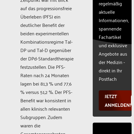
CMP
regelmäßig
auf das progressionsfreie
to add
aktuelle
this
Überleben (PFS) ein
Informationen,
content
deutlicher Benefit der
to the
spannende
beiden experimentellen
list of
Fachartikel
technologie
Kombinationsregime Tal-
und exklusive
used.
DP und Tal-D gegenüber
Powered
Angebote aus
der DPd-Standardtherapie
by
der Medizin -
Usercentr
festzustellen. Die PFS-
direkt in Ihr
Consent
Raten nach 24 Monaten
Manageme
Postfach
lagen bei 81,3 % und 77,6
Platform
% versus 51,2 %. Der PFS-
JETZT
Benefit war konsistent in
ANMELDEN!
allen klinisch relevanten
Subgruppen. Zudem
waren die
Gesamtansprechraten