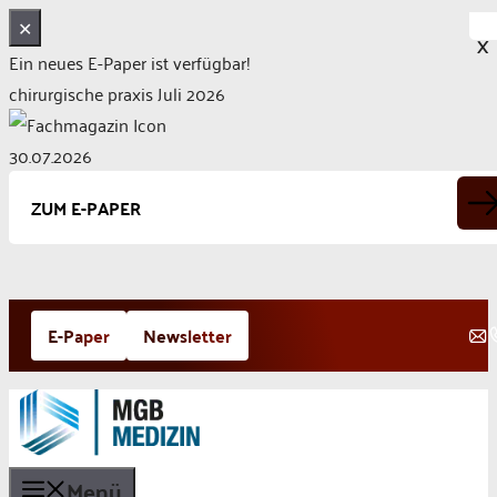
✕
X
Ein neues E-Paper ist verfügbar!
chirurgische praxis Juli 2026
30.07.2026
ZUM E-PAPER
Zum
E-Paper
Newsletter
Inhalt
springen
Menü