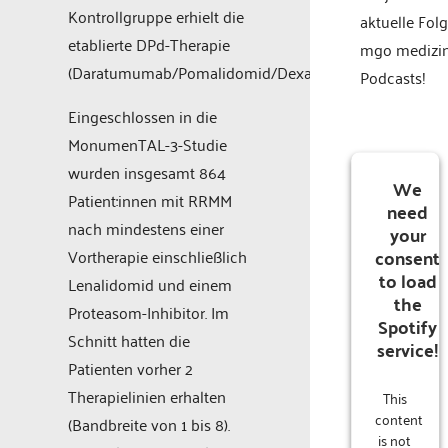
Kontrollgruppe erhielt die
aktuelle Fol
etablierte DPd-Therapie
mgo medizi
(Daratumumab/Pomalidomid/Dexamethason).
Podcasts!
Eingeschlossen in die
MonumenTAL-3-Studie
wurden insgesamt 864
We
Patient:innen mit RRMM
need
nach mindestens einer
your
consent
Vortherapie einschließlich
to load
Lenalidomid und einem
the
Proteasom-Inhibitor. Im
Spotify
Schnitt hatten die
service!
Patienten vorher 2
Therapielinien erhalten
This
content
(Bandbreite von 1 bis 8).
is not