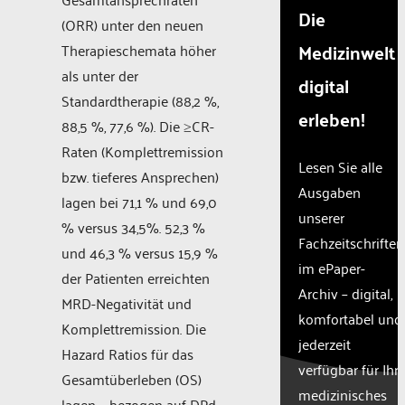
Die
(ORR) unter den neuen
Medizinwelt
Therapieschemata höher
als unter der
digital
Standardtherapie (88,2 %,
erleben!
88,5 %, 77,6 %). Die ≥CR-
Raten (Komplettremission
Lesen Sie alle
bzw. tieferes Ansprechen)
Ausgaben
lagen bei 71,1 % und 69,0
unserer
% versus 34,5%. 52,3 %
Fachzeitschriften
und 46,3 % versus 15,9 %
im ePaper-
der Patienten erreichten
Archiv – digital,
MRD-Negativität und
komfortabel und
Komplettremission. Die
jederzeit
Hazard Ratios für das
verfügbar für Ihr
Gesamtüberleben (OS)
medizinisches
lagen – bezogen auf DPd –