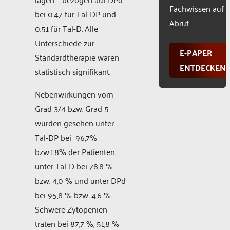
Fachwissen auf
bei 0.47 für Tal-DP und
Abruf.
0.51 für Tal-D. Alle
Unterschiede zur
E-PAPER
Standardtherapie waren
ENTDECKEN
statistisch signifikant.
Nebenwirkungen vom
Grad 3/4 bzw. Grad 5
wurden gesehen unter
Tal-DP bei 96,7%
bzw.1.8% der Patienten,
unter Tal-D bei 78,8 %
bzw. 4,0 % und unter DPd
bei 95,8 % bzw. 4,6 %.
Schwere Zytopenien
traten bei 87,7 %, 51,8 %