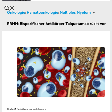
Onkologie
Hämatoonkologie
Multiples Myelom
»
»
»
RRMM: Bispezifischer Antikörper Talquetamab rückt vor
Quelle: © freshidea – stock.adobe.com