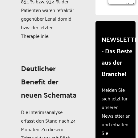
85,1 % bzw. 93,4 % der
permitted
Patienten waren refraktär
to
load
gegenüber Lenalidomid
due to
bzw. der letzten
trackers
Therapielinie.
that
NEWSLETT
are
- Das Beste
not
disclosed
aus der
to the
Deutlicher
visitor.
Branche!
The
Benefit der
website
owner
Melden Sie
neuen Schemata
needs
sich jetzt für
to
unseren
setup
Die Interimsanalyse
the
Newsletter an
erfasst den Stand nach 24
site
und erhalten
with
Monaten. Zu diesem
Sie
their
Zeitpunkt war mit Blick