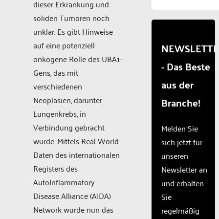
to
dieser Erkrankung und
load
soliden Tumoren noch
due to
unklar. Es gibt Hinweise
trackers
that
auf eine potenziell
NEWSLETT
are
onkogene Rolle des UBA1-
- Das Beste
not
Gens, das mit
disclosed
aus der
to the
verschiedenen
visitor.
Neoplasien, darunter
Branche!
The
Lungenkrebs, in
website
owner
Verbindung gebracht
Melden Sie
needs
wurde. Mittels Real World-
sich jetzt für
to
Daten des internationalen
unseren
setup
the
Registers des
Newsletter an
site
AutoInflammatory
und erhalten
with
Disease Alliance (AIDA)
Sie
their
CMP
Network wurde nun das
regelmäßig
to add