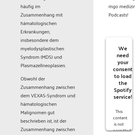
häufig im
mgo medizi
Zusammenhang mit
Podcasts!
hämatologischen
Erkrankungen,
insbesondere dem
We
myelodysplastischen
need
Syndrom (MDS) und
your
Plasmazellneoplasien.
consent
to load
Obwohl der
the
Zusammenhang zwischen
Spotify
dem VEXAS-Syndrom und
service!
hämatologischen
This
Malignomen gut
content
beschrieben ist, ist der
is not
Zusammenhang zwischen
permitted