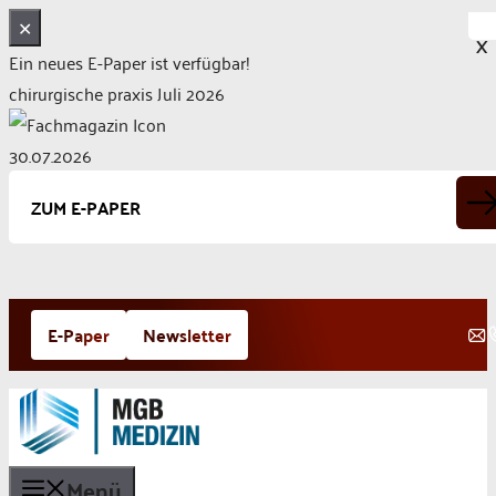
✕
X
Ein neues E-Paper ist verfügbar!
chirurgische praxis Juli 2026
30.07.2026
ZUM E-PAPER
Zum
E-Paper
Newsletter
Inhalt
springen
Menü