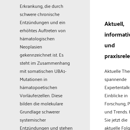
Erkrankung, die durch
schwere chronische
Entzündungen und ein
Aktuell,
erhöhtes Auftreten von
informati
hämatologischen
und
Neoplasien
praxisrel
gekennzeichnet ist. Es
steht im Zusammenhang
mit somatischen UBA1-
Aktuelle Th
Mutationen in
spannende
hämatopoetischen
Expertentalk
Vorläuferzellen. Diese
Einblicke in
bilden die molekulare
Forschung, P
Grundlage schwerer
und Trends.
systemischer
Sie jetzt die
Entzündungen und stehen
aktuelle Fol