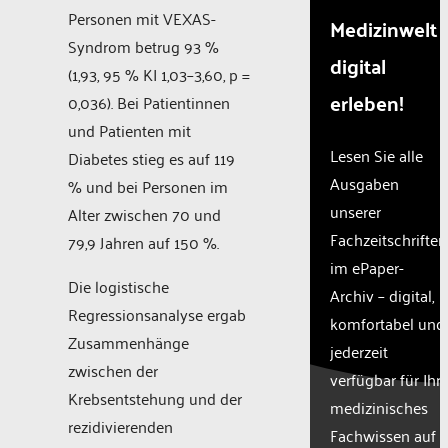
Personen mit VEXAS-
Medizinwelt
Syndrom betrug 93 %
digital
(1,93, 95 % KI 1,03–3,60, p =
erleben!
0,036). Bei Patientinnen
und Patienten mit
Lesen Sie alle
Diabetes stieg es auf 119
Ausgaben
% und bei Personen im
unserer
Alter zwischen 70 und
Fachzeitschriften
79,9 Jahren auf 150 %.
im ePaper-
Die logistische
Archiv – digital,
Regressionsanalyse ergab
komfortabel und
Zusammenhänge
jederzeit
zwischen der
verfügbar für Ihr
Krebsentstehung und der
medizinisches
rezidivierenden
Fachwissen auf