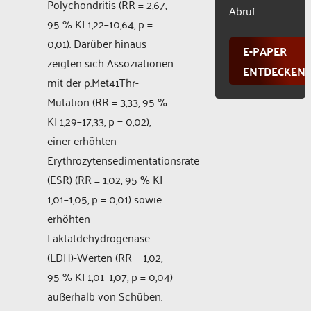
Polychondritis (RR = 2,67,
Abruf.
95 % KI 1,22–10,64, p =
0,01). Darüber hinaus
E-PAPER
zeigten sich Assoziationen
ENTDECKEN
mit der p.Met41Thr-
Mutation (RR = 3,33, 95 %
KI 1,29–17,33, p = 0,02),
einer erhöhten
Erythrozytensedimentationsrate
(ESR) (RR = 1,02, 95 % KI
1,01–1,05, p = 0,01) sowie
erhöhten
Laktatdehydrogenase
(LDH)-Werten (RR = 1,02,
95 % KI 1,01–1,07, p = 0,04)
außerhalb von Schüben.