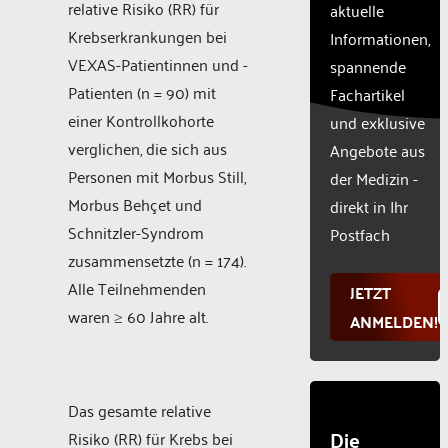
relative Risiko (RR) für
aktuelle
this
Krebserkrankungen bei
Informationen,
content
to the
VEXAS-Patientinnen und -
spannende
list of
Patienten (n = 90) mit
Fachartikel
technologie
einer Kontrollkohorte
und exklusive
used.
verglichen, die sich aus
Powered
Angebote aus
by
Personen mit Morbus Still,
der Medizin -
Usercentr
Morbus Behçet und
direkt in Ihr
Consent
Schnitzler-Syndrom
Manageme
Postfach
Platform
zusammensetzte (n = 174).
Alle Teilnehmenden
JETZT
waren ≥ 60 Jahre alt.
ANMELDEN!
Das gesamte relative
Die
Risiko (RR) für Krebs bei