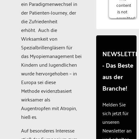
ein Paradigmenwechsel in
content
is not
der Patienten-Journey, der
permitted
die Zufriedenheit
to
erhöht. Auch die
load
due to
Wirksamkeit von
trackers
Spezialbrillengläsern für
that
NEWSLETT
das Myopiemanagement bei
are
- Das Beste
not
Kindern und Jugendlichen
disclosed
wurde hervorgehoben – in
aus der
to the
Europa sei diese
visitor.
Branche!
The
Methode evidenzbasiert
website
wirksamer als
owner
Melden Sie
Augentropfen mit Atropin,
needs
sich jetzt für
to
hieß es.
unseren
setup
the
Auf besonderes Interesse
Newsletter an
site
stieß das Symposium zum
und erhalten