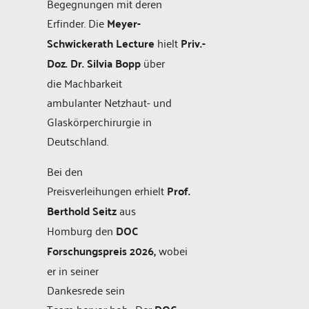
Begegnungen mit deren
Erfinder. Die
Meyer-
Schwickerath Lecture
hielt
Priv.-
Doz. Dr. Silvia Bopp
über
die Machbarkeit
ambulanter Netzhaut- und
Glaskörperchirurgie in
Deutschland.
Bei den
Preisverleihungen erhielt
Prof.
Berthold Seitz
aus
Homburg den
DOC
Forschungspreis 2026,
wobei
er in seiner
Dankesrede sein
Team hervor hob.
Der