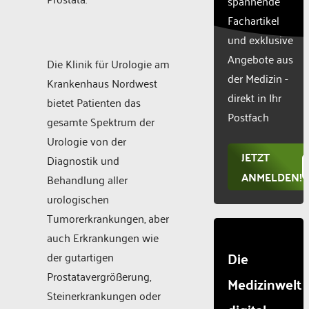
spannende
list of
Fachartikel
technologie
und exklusive
used.
Powered
Angebote aus
Die Klinik für Urologie am
by
der Medizin -
Krankenhaus Nordwest
Usercentr
direkt in Ihr
Consent
bietet Patienten das
Manageme
Postfach
gesamte Spektrum der
Platform
Urologie von der
JETZT
Diagnostik und
ANMELDEN!
Behandlung aller
urologischen
Tumorerkrankungen, aber
auch Erkrankungen wie
Die
der gutartigen
Prostatavergrößerung,
Medizinwelt
Steinerkrankungen oder