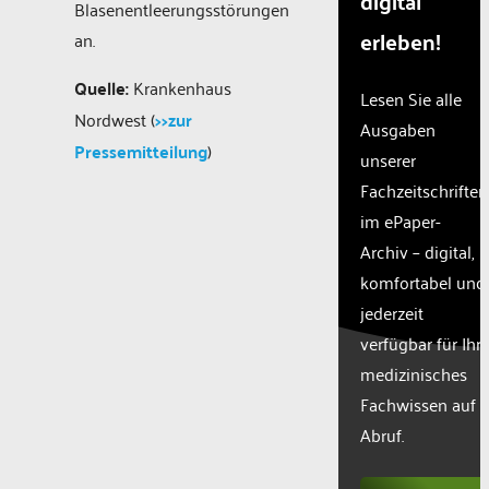
digital
Blasenentleerungsstörungen
erleben!
an.
Quelle:
Krankenhaus
Lesen Sie alle
Nordwest (
>>zur
Ausgaben
Pressemitteilung
)
unserer
Fachzeitschriften
im ePaper-
Archiv – digital,
komfortabel und
jederzeit
verfügbar für Ihr
medizinisches
Fachwissen auf
Abruf.