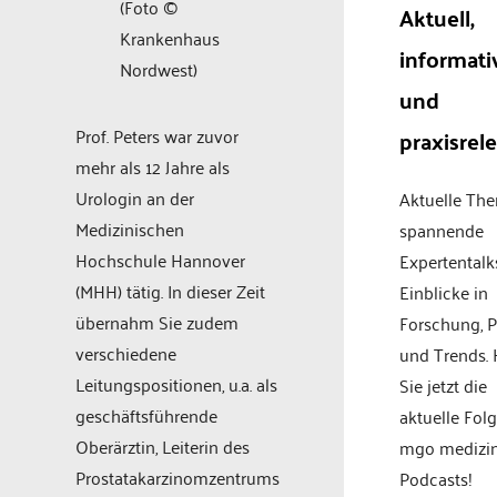
(Foto ©
Aktuell,
Krankenhaus
informati
Nordwest)
und
praxisrel
Prof. Peters war zuvor
mehr als 12 Jahre als
Urologin an der
Aktuelle Th
Medizinischen
spannende
Hochschule Hannover
Expertentalk
(MHH) tätig. In dieser Zeit
Einblicke in
übernahm Sie zudem
Forschung, P
verschiedene
und Trends.
Leitungspositionen, u.a. als
Sie jetzt die
geschäftsführende
aktuelle Fol
Oberärztin, Leiterin des
mgo medizi
Prostatakarzinomzentrums
Podcasts!