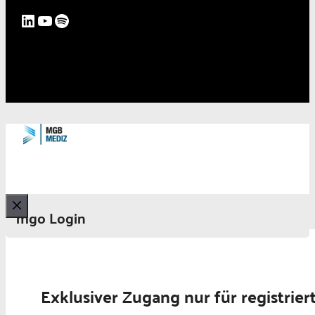
LinkedIn
YouTube
Spotify
mgo Login
Schließen
Exklusiver Zugang nur für registrier