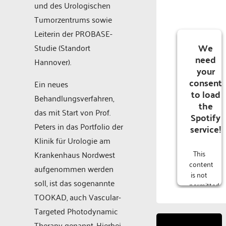
und des Urologischen
Tumorzentrums sowie
Leiterin der PROBASE-
We
Studie (Standort
need
Hannover).
your
consent
Ein neues
to load
Behandlungsverfahren,
the
das mit Start von Prof.
Spotify
Peters in das Portfolio der
service!
Klinik für Urologie am
This
Krankenhaus Nordwest
content
aufgenommen werden
is not
soll, ist das sogenannte
permitted
to
TOOKAD, auch Vascular-
load
Targeted Photodynamic
due to
Therapy genannt. Hierbei