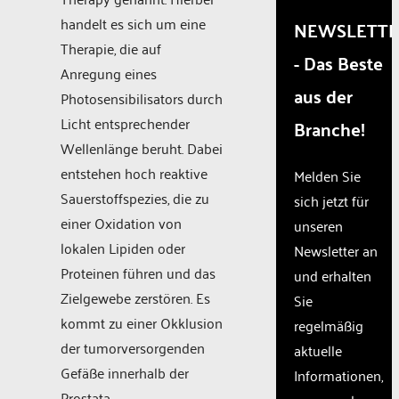
trackers
that
handelt es sich um eine
NEWSLETT
are
Therapie, die auf
- Das Beste
not
Anregung eines
disclosed
aus der
to the
Photosensibilisators durch
visitor.
Licht entsprechender
Branche!
The
Wellenlänge beruht. Dabei
website
owner
entstehen hoch reaktive
Melden Sie
needs
Sauerstoffspezies, die zu
sich jetzt für
to
einer Oxidation von
unseren
setup
the
lokalen Lipiden oder
Newsletter an
site
Proteinen führen und das
und erhalten
with
Zielgewebe zerstören. Es
Sie
their
CMP
kommt zu einer Okklusion
regelmäßig
to add
der tumorversorgenden
aktuelle
this
Gefäße innerhalb der
Informationen,
content
to the
Prostata.