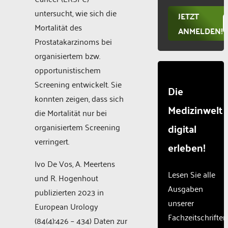
untersucht, wie sich die
JETZT
Mortalität des
ANMELDEN!
Prostatakarzinoms bei
organisiertem bzw.
opportunistischem
Screening entwickelt. Sie
Die
konnten zeigen, dass sich
Medizinwelt
die Mortalität nur bei
digital
organisiertem Screening
verringert.
erleben!
Ivo De Vos, A. Meertens
Lesen Sie alle
und R. Hogenhout
Ausgaben
publizierten 2023 in
unserer
European Urology
Fachzeitschriften
(84(4):426 – 434) Daten zur