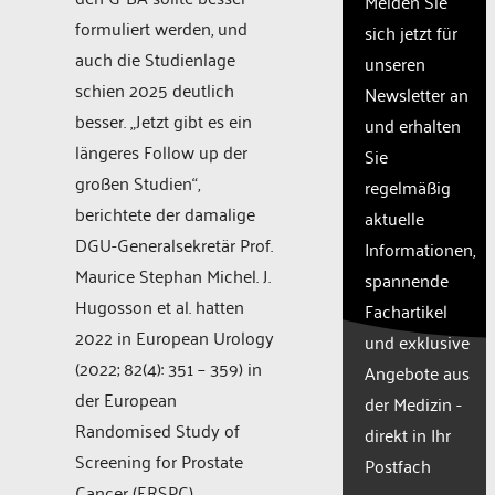
Melden Sie
needs
formuliert werden, und
sich jetzt für
to
auch die Studienlage
unseren
setup
the
schien 2025 deutlich
Newsletter an
site
besser. „Jetzt gibt es ein
und erhalten
with
längeres Follow up der
Sie
their
CMP
großen Studien“,
regelmäßig
to add
berichtete der damalige
aktuelle
this
DGU-Generalsekretär Prof.
Informationen,
content
to the
Maurice Stephan Michel. J.
spannende
list of
Hugosson et al. hatten
Fachartikel
technologie
2022 in European Urology
und exklusive
used.
(2022; 82(4): 351 – 359) in
Powered
Angebote aus
by
der European
der Medizin -
Usercentr
Randomised Study of
direkt in Ihr
Consent
Screening for Prostate
Manageme
Postfach
Platform
Cancer (ERSPC)