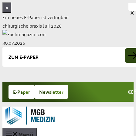
✕
X
Ein neues E-Paper ist verfügbar!
chirurgische praxis Juli 2026
30.07.2026
ZUM E-PAPER
Zum
E-Paper
Newsletter
Inhalt
springen
Menü