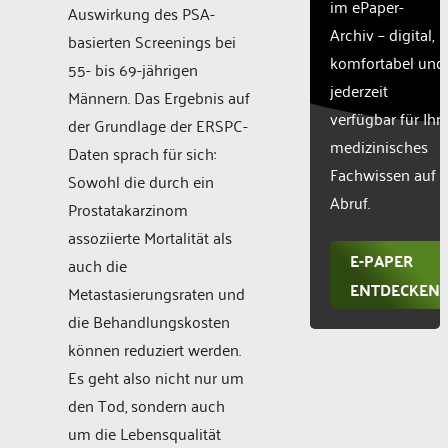
im ePaper-
Auswirkung des PSA-
Archiv – digital,
basierten Screenings bei
komfortabel und
55- bis 69-jährigen
jederzeit
Männern. Das Ergebnis auf
verfügbar für Ihr
der Grundlage der ERSPC-
medizinisches
Daten sprach für sich:
Fachwissen auf
Sowohl die durch ein
Abruf.
Prostatakarzinom
assoziierte Mortalität als
E-PAPER
auch die
ENTDECKEN
Metastasierungsraten und
die Behandlungskosten
können reduziert werden.
Es geht also nicht nur um
den Tod, sondern auch
um die Lebensqualität