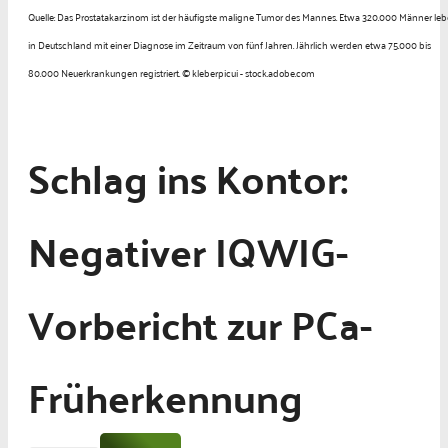
Quelle: Das Prostatakarzinom ist der häufigste maligne Tumor des Mannes. Etwa 320.000 Männer le
in Deutschland mit einer Diagnose im Zeitraum von fünf Jahren. Jährlich werden etwa 75.000 bis
80.000 Neuerkrankungen registriert. © kleberpicui - stock.adobe.com
Schlag ins Kontor:
Negativer IQWIG-
Vorbericht zur PCa-
Früherkennung