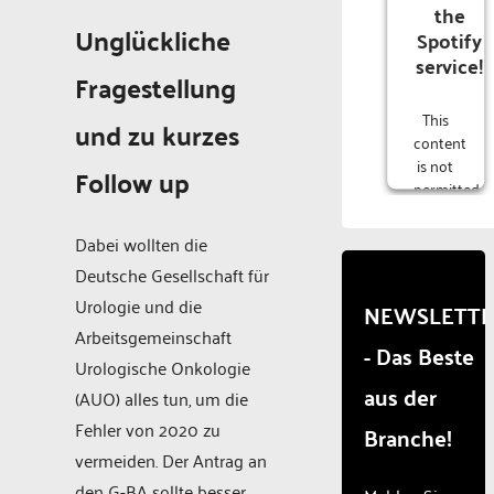
the
Unglückliche
Spotify
service!
Fragestellung
This
und zu kurzes
content
is not
Follow up
permitted
to
load
Dabei wollten die
due to
Deutsche Gesellschaft für
trackers
that
Urologie und die
NEWSLETT
are
Arbeitsgemeinschaft
- Das Beste
not
Urologische Onkologie
disclosed
aus der
to the
(AUO) alles tun, um die
visitor.
Fehler von 2020 zu
Branche!
The
vermeiden. Der Antrag an
website
owner
den G-BA sollte besser