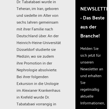
trackers
Dr. Tabatabaei wurde in
that
NEWSLETT
Teheran, im Iran, geboren
are
und siedelte im Alter von
- Das Beste
not
disclosed
sechs Jahren gemeinsam
aus der
to the
mit ihrer Familie nach
visitor.
Branche!
Deutschland über. An der
The
website
Heinrich-Heine-Universität
owner
Melden Sie
Düsseldorf studierte sie
needs
sich jetzt für
Medizin, wo sie zudem
to
unseren
setup
ihre Promotion in der
the
Newsletter an
Nephrologie absolvierte.
site
und erhalten
Bei ihrer folgenden
with
Sie
their
Exkursion in die Urologie
CMP
regelmäßig
im Alexianer Krankenhaus
to add
aktuelle
in Krefeld wurde Dr.
this
Informationen,
content
Tabatabaei vorrangig in
to the