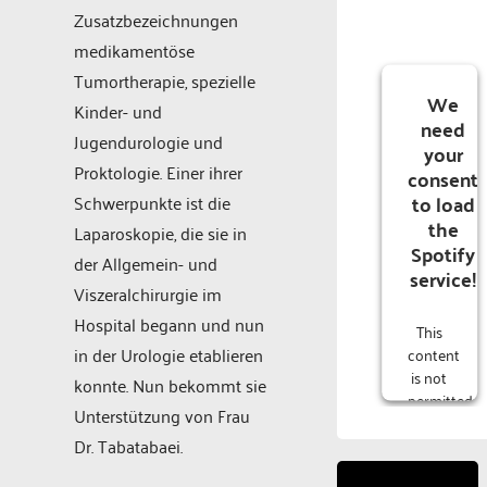
Zusatzbezeichnungen
medikamentöse
Tumortherapie, spezielle
We
Kinder- und
need
Jugendurologie und
your
Proktologie. Einer ihrer
consent
to load
Schwerpunkte ist die
the
Laparoskopie, die sie in
Spotify
der Allgemein- und
service!
Viszeralchirurgie im
Hospital begann und nun
This
in der Urologie etablieren
content
is not
konnte. Nun bekommt sie
permitted
Unterstützung von Frau
to
Dr. Tabatabaei.
load
due to