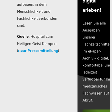
digital
aufbauen, in dem
erleben!
Menschlichkeit und
Fachlichkeit verbunden
Lesen Sie alle
sind.
Ausgaben
Quelle:
Hospital zum
unserer
Heiligen Geist Kempen
Fachzeitschriften
(
>>zur Pressemitteilung
)
im ePaper-
Archiv – digital,
komfortabel und
jederzeit
verfügbar für Ihr
medizinisches
Fachwissen auf
Abruf.