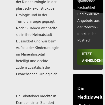
spannende
der Kinderurologie, in der
list of
Fachartikel
plastisch-rekonstruktiven
technologie
und exklusive
used.
Urologie und in der
Powered
Angebote aus
Tumorchirurgie geprägt.
by
der Medizin -
Nach 14 Jahren wechselte
Usercentr
direkt in Ihr
sie in ihre Heimatstadt
Consent
Manageme
Postfach
Düsseldorf und war beim
Platform
Aufbau der Kinderurologie
JETZT
im Marienhospital
ANMELDEN!
beteiligt und deckte
zudem zusätzlich die
Erwachsenen-Urologie ab.
Die
Medizinwelt
Dr. Tabatabaei möchte in
Kempen einen Standort