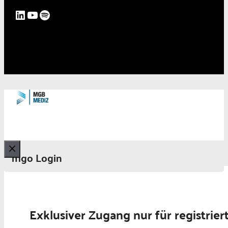
LinkedIn
YouTube
Spotify
mgo Login
Schließen
Exklusiver Zugang nur für registrier