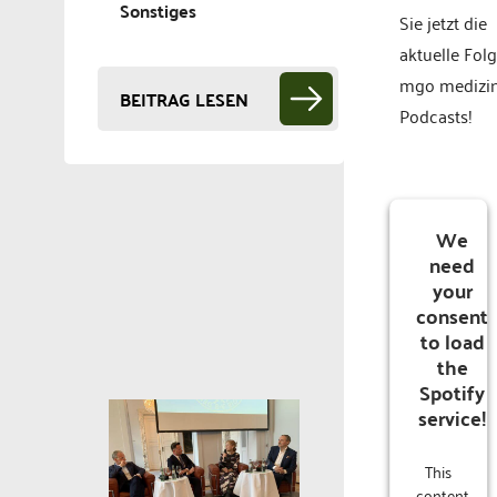
Sonstiges
Sie jetzt die
aktuelle Fol
mgo medizi
BEITRAG LESEN
Podcasts!
We
need
your
consent
to load
the
Spotify
service!
This
content