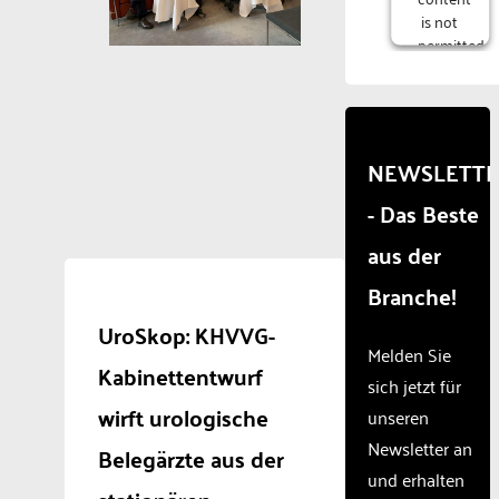
is not
permitted
to
load
due to
trackers
that
NEWSLETT
are
- Das Beste
not
disclosed
aus der
to the
visitor.
Branche!
The
website
UroSkop: KHVVG-
owner
Melden Sie
Kabinettentwurf
needs
sich jetzt für
to
wirft urologische
unseren
setup
the
Newsletter an
Belegärzte aus der
site
und erhalten
with