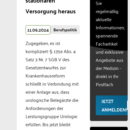
stationären
Sie
their
CMP
Versorgung heraus
regelmäßig
to add
aktuelle
this
Informationen,
content
11.06.2024
Berufspolitik
to the
spannende
list of
Zugegeben, es ist
Fachartikel
technologie
kompliziert: § 135e Abs. 4
und exklusive
used.
Satz 3 Nr. 7 SGB V des
Powered
Angebote aus
by
Gesetzentwurfes zur
der Medizin -
Usercentr
Krankenhausreform
direkt in Ihr
Consent
schließt in Verbindung mit
Manageme
Postfach
Platform
einer Anlage aus, dass
urologische Belegärzte die
JETZT
Anforderungen der
ANMELDEN!
Leistungsgruppe Urologie
erfüllen. Bis jetzt bleibt