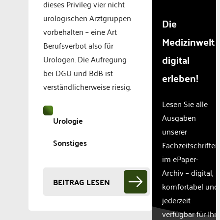
dieses Privileg vier nicht
urologischen Arztgruppen
Die
vorbehalten – eine Art
Medizinwelt
Berufsverbot also für
digital
Urologen. Die Aufregung
bei DGU und BdB ist
erleben!
verständlicherweise riesig.
Lesen Sie alle
Ausgaben
Urologie
unserer
Sonstiges
Fachzeitschriften
im ePaper-
Archiv – digital,
BEITRAG LESEN
komfortabel und
jederzeit
verfügbar für Ihr