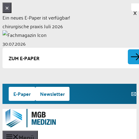
✕
X
Ein neues E-Paper ist verfügbar!
chirurgische praxis Juli 2026
30.07.2026
ZUM E-PAPER
Zum
E-Paper
Newsletter
Inhalt
springen
Menü