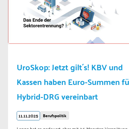
UroSkop: Jetzt gilt´s! KBV und
Kassen haben Euro-Summen fü
Hybrid-DRG vereinbart
11.11.2025
Berufspolitik
Lange hat es gedauert, aber mit 2,5 Monaten Verspätung