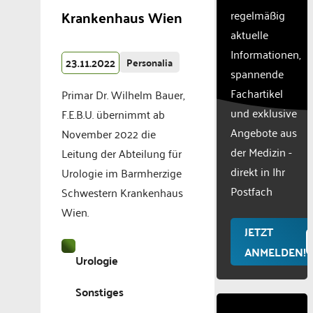
CMP
Krankenhaus Wien
regelmäßig
to add
aktuelle
this
Informationen,
content
23.11.2022
Personalia
to the
spannende
list of
Fachartikel
Primar Dr. Wilhelm Bauer,
technologie
und exklusive
used.
F.E.B.U. übernimmt ab
Powered
Angebote aus
November 2022 die
by
der Medizin -
Leitung der Abteilung für
Usercentr
direkt in Ihr
Urologie im Barmherzige
Consent
Manageme
Postfach
Schwestern Krankenhaus
Platform
Wien.
JETZT
ANMELDEN!
Urologie
Sonstiges