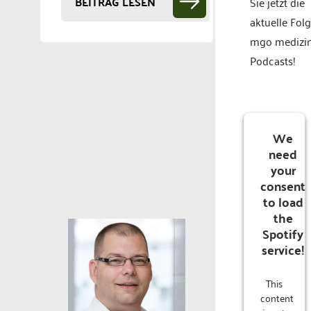
BEITRAG LESEN
Sie jetzt die
aktuelle Fol
mgo medizi
Podcasts!
We
need
your
consent
to load
the
Spotify
service!
This
content