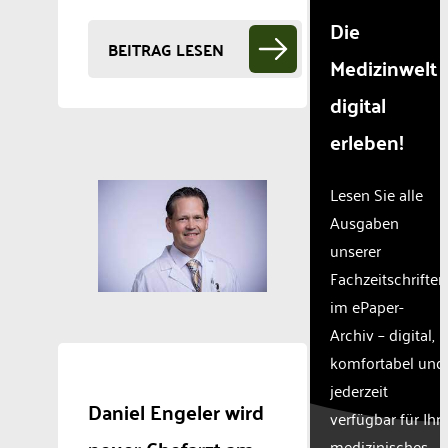
Die
BEITRAG LESEN
Medizinwelt
digital
erleben!
Lesen Sie alle
Ausgaben
unserer
Fachzeitschriften
im ePaper-
Archiv – digital,
komfortabel und
jederzeit
Daniel Engeler wird
verfügbar für Ihr
medizinisches