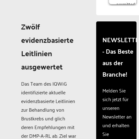
permitted
to
load
due to
Zwölf
trackers
that
evidenzbasierte
NEWSLETT
are
- Das Beste
not
Leitlinien
disclosed
aus der
to the
ausgewertet
visitor.
Branche!
The
website
Das Team des IQWiG
owner
Melden Sie
identifizierte aktuelle
needs
sich jetzt für
evidenzbasierte Leitlinien
to
unseren
setup
zur Behandlung von
the
Newsletter an
Brustkrebs und glich
site
und erhalten
deren Empfehlungen mit
with
Sie
their
der DMP-A-RL ab. Ziel war