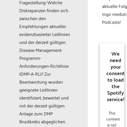
Fragestellung: Welche
aktuelle Fol
Diskrepanzen finden sich
mgo medizi
zwischen den
Podcasts!
Empfehlungen aktueller
evidenzbasierter Leitlinien
und der derzeit gültigen
Disease-Management-
We
Programm-
need
your
Anforderungen-Richtlinie
consent
(DMP-A-RL)? Zur
to load
Beantwortung wurden
the
geeignete Leitlinien
Spotify
identifiziert, bewertet und
service!
mit der derzeit gültigen
This
Anlage zum DMP
content
Brustkrebs abgeglichen.
is not