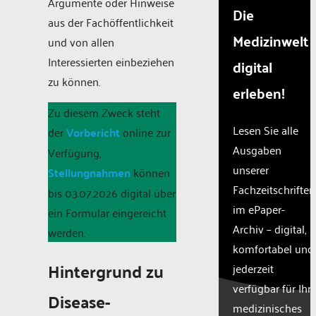
Argumente oder Hinweise
Die
aus der Fachöffentlichkeit
Medizinwelt
und von allen
Interessierten einbeziehen
digital
zu können.
erleben!
Zu diesem Zweck steht
Lesen Sie alle
der
Vorbericht
online zur
Ausgaben
Verfügung,
unserer
Stellungnahmen
können
Fachzeitschriften
bis 03.07.2026 digital über
im ePaper-
ein Formular eingereicht
Archiv – digital,
werden.
komfortabel und
Hintergrund zu
jederzeit
verfügbar für Ihr
Disease-
medizinisches