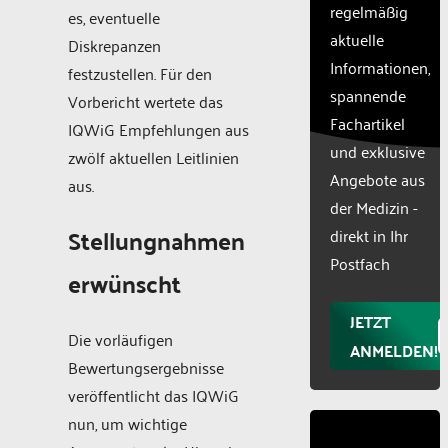
CMP
regelmäßig
es, eventuelle
to add
aktuelle
Diskrepanzen
this
Informationen,
content
festzustellen. Für den
to the
spannende
Vorbericht wertete das
list of
Fachartikel
IQWiG Empfehlungen aus
technologie
und exklusive
used.
zwölf aktuellen Leitlinien
Powered
Angebote aus
aus.
by
der Medizin -
Usercentr
Stellungnahmen
direkt in Ihr
Consent
Manageme
Postfach
erwünscht
Platform
JETZT
Die vorläufigen
ANMELDEN!
Bewertungsergebnisse
veröffentlicht das IQWiG
nun, um wichtige