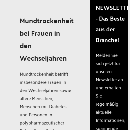
that
NEWSLETT
are
- Das Beste
not
Mundtrockenheit
disclosed
aus der
to the
bei Frauen in
visitor.
Branche!
The
den
website
owner
Melden Sie
Wechseljahren
needs
sich jetzt für
to
unseren
setup
Mundtrockenheit betrifft
the
Newsletter an
insbesondere Frauen in
site
und erhalten
with
den Wechseljahren sowie
Sie
their
ältere Menschen,
CMP
regelmäßig
Menschen mit Diabetes
to add
aktuelle
this
und Personen in
Informationen,
content
polypharmazeutischer
to the
spannende