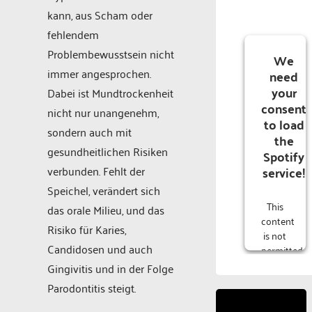
kann, aus Scham oder
fehlendem
Problembewusstsein nicht
We
immer angesprochen.
need
your
Dabei ist Mundtrockenheit
consent
nicht nur unangenehm,
to load
sondern auch mit
the
gesundheitlichen Risiken
Spotify
service!
verbunden. Fehlt der
Speichel, verändert sich
This
das orale Milieu, und das
content
Risiko für Karies,
is not
Candidosen und auch
permitted
to
Gingivitis und in der Folge
load
Parodontitis steigt.
due to
trackers