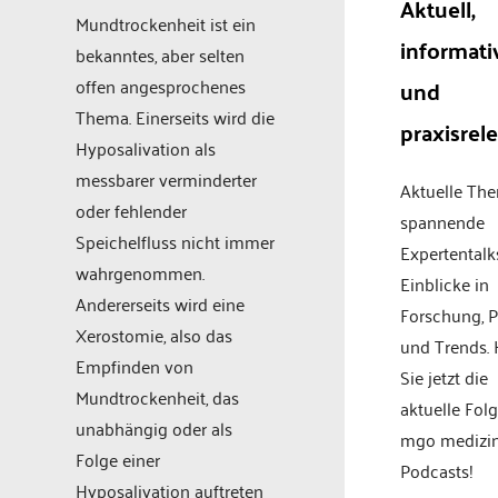
Aktuell,
Mundtrockenheit ist ein
informati
bekanntes, aber selten
offen angesprochenes
und
Thema. Einerseits wird die
praxisrel
Hyposalivation als
messbarer verminderter
Aktuelle Th
oder fehlender
spannende
Speichelfluss nicht immer
Expertentalk
wahrgenommen.
Einblicke in
Andererseits wird eine
Forschung, P
Xerostomie, also das
und Trends.
Empfinden von
Sie jetzt die
Mundtrockenheit, das
aktuelle Fol
unabhängig oder als
mgo medizi
Folge einer
Podcasts!
Hyposalivation auftreten