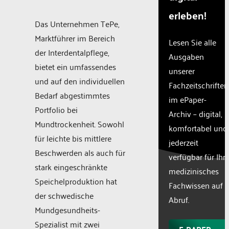
erleben!
Das Unternehmen TePe,
Marktführer im Bereich
Lesen Sie alle
der Interdentalpflege,
Ausgaben
bietet ein umfassendes
unserer
und auf den individuellen
Fachzeitschriften
Bedarf abgestimmtes
im ePaper-
Portfolio bei
Archiv – digital,
Mundtrockenheit. Sowohl
komfortabel und
für leichte bis mittlere
jederzeit
Beschwerden als auch für
verfügbar für Ihr
stark eingeschränkte
medizinisches
Speichelproduktion hat
Fachwissen auf
der schwedische
Abruf.
Mundgesundheits-
Spezialist mit zwei