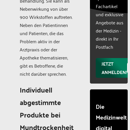
Behandlung. Sie kann als
list of
Fachartikel
technologie
Nebenwirkung von über
und exklusive
used.
900 Wirkstoffen auftreten.
Powered
Angebote aus
Neben den Patientinnen
by
der Medizin -
und Patienten, die das
Usercentr
direkt in Ihr
Consent
Problem aktiv in der
Manageme
Postfach
Arztpraxis oder der
Platform
Apotheke thematisieren,
JETZT
gibt es Betroffene, die
ANMELDEN!
nicht darüber sprechen.
Individuell
abgestimmte
Die
Produkte bei
Medizinwelt
Mundtrockenheit
digital