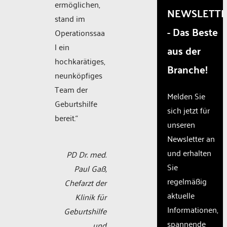
ermöglichen,
that
NEWSLETT
stand im
are
- Das Beste
not
Operationssaa
disclosed
l ein
aus der
to the
hochkarätiges,
visitor.
Branche!
The
neunköpfiges
website
Team der
owner
Melden Sie
Geburtshilfe
needs
sich jetzt für
to
bereit.“
unseren
setup
the
Newsletter an
site
und erhalten
PD Dr. med.
with
Sie
their
Paul Gaß,
CMP
regelmäßig
Chefarzt der
to add
aktuelle
Klinik für
this
Informationen,
content
Geburtshilfe
to the
spannende
und