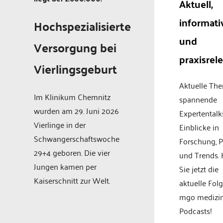
Aktuell,
informati
Hochspezialisierte
und
Versorgung bei
praxisrel
Vierlingsgeburt
Aktuelle Th
Im Klinikum Chemnitz
spannende
wurden am 29. Juni 2026
Expertentalk
Vierlinge in der
Einblicke in
Schwangerschaftswoche
Forschung, P
29+4 geboren. Die vier
und Trends.
Jungen kamen per
Sie jetzt die
Kaiserschnitt zur Welt.
aktuelle Fol
mgo medizi
Podcasts!