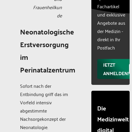
list of
Fachartikel
Frauenheilkun
technologie
und exklusive
used.
de
Powered
Angebote aus
by
Neonatologische
der Medizin -
Usercentr
direkt in Ihr
Consent
Erstversorgung
Manageme
Postfach
Platform
im
JETZT
Perinatalzentrum
ANMELDEN!
Sofort nach der
Entbindung griff das im
Vorfeld intensiv
Die
abgestimmte
Medizinwelt
Nachsorgekonzept der
Neonatologie.
digital