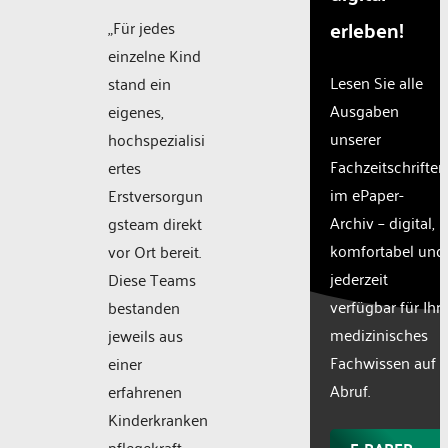
erleben!
„Für jedes
einzelne Kind
Lesen Sie alle
stand ein
Ausgaben
eigenes,
unserer
hochspezialisi
Fachzeitschriften
ertes
im ePaper-
Erstversorgun
Archiv – digital,
gsteam direkt
komfortabel und
vor Ort bereit.
jederzeit
Diese Teams
verfügbar für Ihr
bestanden
medizinisches
jeweils aus
Fachwissen auf
einer
Abruf.
erfahrenen
Kinderkranken
pflegekraft