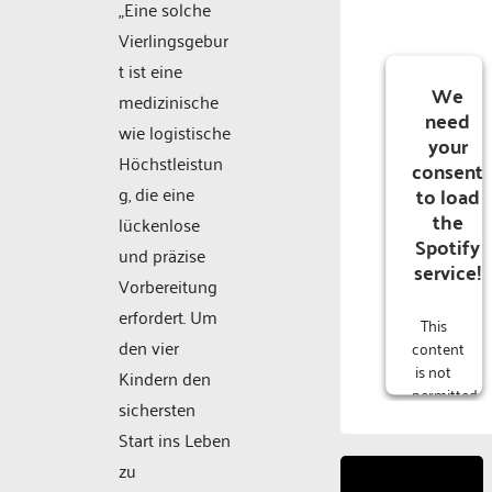
„Eine solche
Vierlingsgebur
t ist eine
We
medizinische
need
wie logistische
your
Höchstleistun
consent
to load
g, die eine
the
lückenlose
Spotify
und präzise
service!
Vorbereitung
erfordert. Um
This
den vier
content
is not
Kindern den
permitted
sichersten
to
Start ins Leben
load
due to
zu
trackers