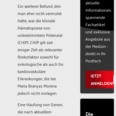
aktuelle
this
Ein weiterer Befund, den
Informationen,
content
man eher nicht vermutet
to the
spannende
hätte, war die klonale
list of
Fachartikel
technologie
Hämatopoese von
und exklusive
used.
unbestimmtem Potenzial
Powered
Angebote aus
(CHIP). CHIP gilt seit
by
der Medizin -
einiger Zeit als relevanter
Usercentr
direkt in Ihr
Consent
Risikofaktor sowohl für
Manageme
Postfach
onkologische als auch für
Platform
kardiovaskuläre
JETZT
Erkrankungen, die bei
ANMELDEN!
Maria Branyas Morena
jedoch nicht vorlagen.
Eine Häufung von Genen,
die nach aktuellem
Die