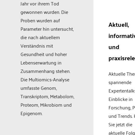
Jahr vor ihrem Tod
gewonnen wurden. Die
Proben wurden auf
Aktuell,
Parameter hin untersucht,
informati
die nach aktuellem
und
Verständnis mit
Gesundheit und hoher
praxisrel
Lebenserwartung in
Zusammenhang stehen.
Aktuelle Th
Die Multiomics-Analyse
spannende
umfasste Genom,
Expertentalk
Transkriptom, Metabolom,
Einblicke in
Proteom, Mikrobiom und
Forschung, P
Epigenom.
und Trends.
Sie jetzt die
aktuelle Fol