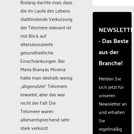
to
Bislang dachte man, dass
load
die im Laufe des Lebens
due to
stattfindende Verkürzung
trackers
that
der Telomere relevant ist
NEWSLETT
are
mit Blick auf
- Das Beste
not
altersassoziierte
disclosed
aus der
to the
gesundheitliche
visitor.
Einschränkungen. Bei
Branche!
The
Maria Branyas Morena
website
owner
hätte man deshalb wenig
Melden Sie
needs
„abgenutzte“ Telomere
sich jetzt für
to
erwartet, aber das war
unseren
setup
the
nicht der Fall: Die
Newsletter an
site
Telomere waren
und erhalten
with
altersentsprechend sehr
Sie
their
CMP
stark verkürzt.
regelmäßig
to add