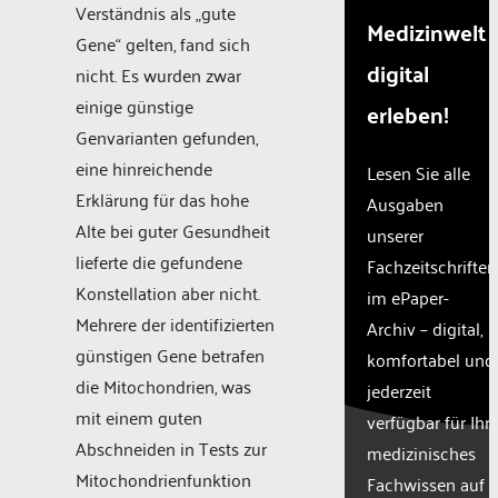
Verständnis als „gute
Medizinwelt
Gene“ gelten, fand sich
digital
nicht. Es wurden zwar
einige günstige
erleben!
Genvarianten gefunden,
eine hinreichende
Lesen Sie alle
Erklärung für das hohe
Ausgaben
Alte bei guter Gesundheit
unserer
lieferte die gefundene
Fachzeitschriften
Konstellation aber nicht.
im ePaper-
Mehrere der identifizierten
Archiv – digital,
günstigen Gene betrafen
komfortabel und
die Mitochondrien, was
jederzeit
mit einem guten
verfügbar für Ihr
Abschneiden in Tests zur
medizinisches
Mitochondrienfunktion
Fachwissen auf