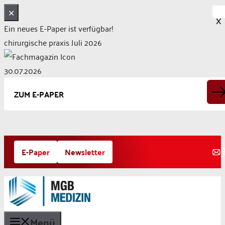
✕
X
Ein neues E-Paper ist verfügbar!
chirurgische praxis Juli 2026
30.07.2026
ZUM E-PAPER
Zum
E-Paper
Newsletter
Inhalt
springen
Menü