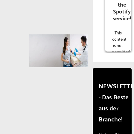
the
Spotify
service!
This
content
is not
permitted
to
load
due to
trackers
that
NEWSLETT
are
- Das Beste
not
disclosed
aus der
to the
visitor.
Branche!
The
website
owner