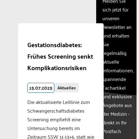
Melden Sie
needs
sich jetzt für
to
unseren
setup
the
Newsletter an
site
und erhalten
with
Gestationsdiabetes:
Sie
their
CMP
regelmäßig
Frühes Screening senkt
to add
aktuelle
this
Komplikationsrisiken
Informationen,
content
to the
spannende
list of
15.07.2025
Fachartikel
Aktuelles
technologie
und exklusive
used.
Die aktualisierte Leitlinie zum
Powered
Angebote aus
Schwangerschaftsdiabetes
by
der Medizin -
Usercentr
Screening empfiehlt eine
direkt in Ihr
Consent
Untersuchung bereits im
Manageme
Postfach
Zeitraum SSW 11-13+6, statt wie
Platform