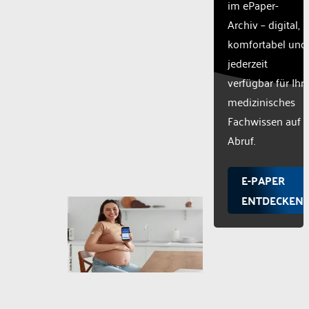
im ePaper-
Archiv – digital,
komfortabel und
jederzeit
verfügbar für Ihr
medizinisches
Fachwissen auf
Abruf.
E-PAPER
ENTDECKEN