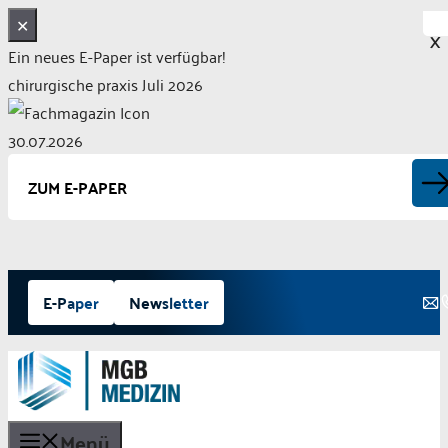
✕
X
Ein neues E-Paper ist verfügbar!
chirurgische praxis Juli 2026
30.07.2026
ZUM E-PAPER
Zum
E-Paper
Newsletter
Inhalt
springen
Menü