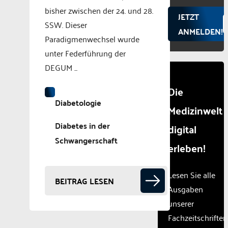
bisher zwischen der 24. und 28.
JETZT
SSW. Dieser
ANMELDEN!
Paradigmenwechsel wurde
unter Federführung der
DEGUM ...
Die
Diabetologie
Medizinwelt
Diabetes in der
digital
Schwangerschaft
erleben!
Lesen Sie alle
BEITRAG LESEN
Ausgaben
unserer
Fachzeitschriften