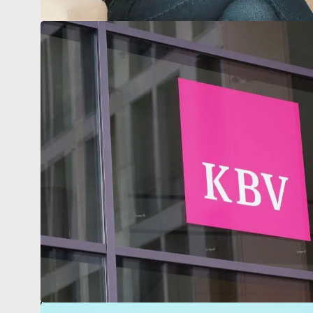
Berufspolitik
Personalia
Panorama
Service
Kongress
Literatur
Aus der Industrie
Videos
Podcast
Veranstaltungen
Zahlen | Daten | Fakten
MGB Login