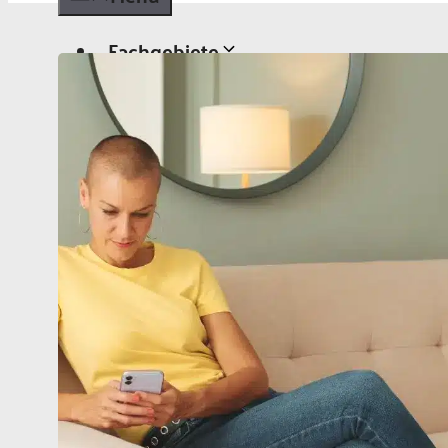
Fachgebiete
Allgemeinmedizin
Chirurgie
Dermatologie
Diabetologie
Gynäkologie
Kardiologie
Neurologie und Psychiatrie
Onkologie
Ophthalmologie
Pädiatrie
Urologie
Aktuelles
Aktuelles