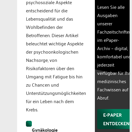
psychosoziale Aspekte
Lesen Sie alle
entscheidend für die
Ausgaben
Lebensqualität und das
unserer
Wohlbefinden der
Fachzeitschriften
Betroffenen. Dieser Artikel
im ePaper-
beleuchtet wichtige Aspekte
Archiv – digital,
der psychoonkologischen
komfortabel und
Nachsorge, von
jederzeit
Risikofaktoren über den
verfügbar für Ihr
Umgang mit Fatigue bis hin
medizinisches
zu Chancen und
Fachwissen auf
Unterstützungsmöglichkeiten
Abruf.
für ein Leben nach dem
Krebs.
E-PAPER
ENTDECKEN
Gynäkologie