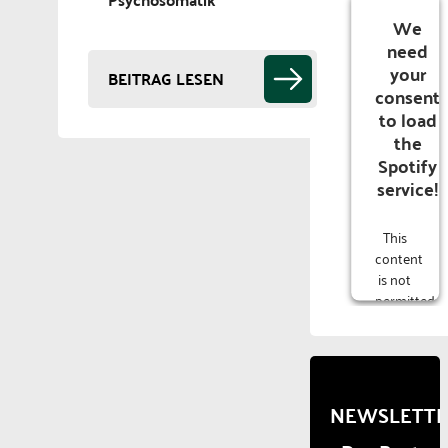
We
need
your
BEITRAG LESEN
consent
to load
the
Spotify
service!
This
content
is not
permitted
to
load
due to
trackers
that
NEWSLETT
are
not