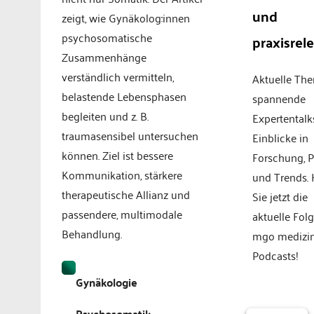
und
zeigt, wie Gynäkolog:innen
psychosomatische
praxisrel
Zusammenhänge
verständlich vermitteln,
Aktuelle Th
belastende Lebensphasen
spannende
begleiten und z. B.
Expertentalk
traumasensibel untersuchen
Einblicke in
können. Ziel ist bessere
Forschung, P
Kommunikation, stärkere
und Trends.
therapeutische Allianz und
Sie jetzt die
passendere, multimodale
aktuelle Fol
Behandlung.
mgo medizi
Podcasts!
Gynäkologie
Psychosomatik