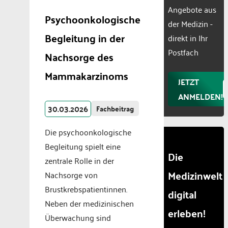
Powered
Angebote aus
Psychoonkologische
by
der Medizin -
Usercentr
Begleitung in der
direkt in Ihr
Consent
Manageme
Postfach
Nachsorge des
Platform
Mammakarzinoms
JETZT
ANMELDEN!
30.03.2026
Fachbeitrag
Die psychoonkologische
Begleitung spielt eine
Die
zentrale Rolle in der
Medizinwelt
Nachsorge von
Brustkrebspatientinnen.
digital
Neben der medizinischen
erleben!
Überwachung sind