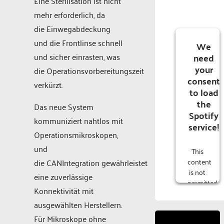
Eine Sterilisation ist nicht
mehr erforderlich, da
die Einwegabdeckung
und die Frontlinse schnell
We
need
und sicher einrasten, was
your
die Operationsvorbereitungszeit
consent
verkürzt.
to load
the
Das neue System
Spotify
kommuniziert nahtlos mit
service!
Operationsmikroskopen,
und
This
content
die CANIntegration gewährleistet
is not
eine zuverlässige
permitted
Konnektivität mit
to
load
ausgewählten Herstellern.
due to
Für Mikroskope ohne
trackers