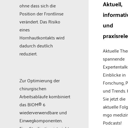
Aktuell,
ohne dass sich die
informati
Position der Frontlinse
verändert. Das Risiko
und
eines
praxisrel
Hornhautkontakts wird
dadurch deutlich
Aktuelle Th
reduziert.
spannende
Expertentalk
Einblicke in
Zur Optimierung der
Forschung, P
chirurgischen
und Trends.
Arbeitsabläufe kombiniert
Sie jetzt die
das BIOM® 6
aktuelle Fol
wiederverwendbare und
mgo medizi
Einwegkomponenten.
Podcasts!