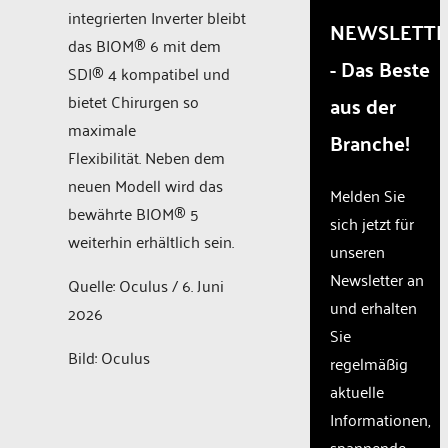
integrierten Inverter bleibt
that
NEWSLETT
are
das BIOM® 6 mit dem
- Das Beste
not
SDI® 4 kompatibel und
disclosed
bietet Chirurgen so
aus der
to the
visitor.
maximale
Branche!
The
Flexibilität. Neben dem
website
neuen Modell wird das
owner
Melden Sie
needs
bewährte BIOM® 5
sich jetzt für
to
weiterhin erhältlich sein.
unseren
setup
the
Newsletter an
Quelle: Oculus / 6. Juni
site
und erhalten
2026
with
Sie
their
Bild: Oculus
CMP
regelmäßig
to add
aktuelle
this
Informationen,
content
to the
spannende