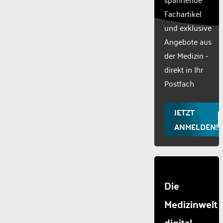
list of
Fachartikel
technologie
und exklusive
used.
Powered
Angebote aus
by
der Medizin -
Usercentr
direkt in Ihr
Consent
Manageme
Postfach
Platform
JETZT
ANMELDEN!
Die
Medizinwelt
digital