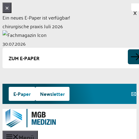
✕
X
Ein neues E-Paper ist verfügbar!
chirurgische praxis Juli 2026
30.07.2026
ZUM E-PAPER
Zum
E-Paper
Newsletter
Inhalt
springen
Menü