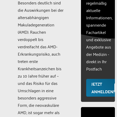
CMP
Besonders deutlich sind
regelmäßig
to add
die Auswirkungen bei der
aktuelle
this
altersabhängigen
Informationen,
content
to the
Makuladegeneration
spannende
list of
(AMD). Rauchen
Fachartikel
technologie
verdoppelt bis
und exklusive
used.
verdreifacht das AMD-
Powered
Angebote aus
by
Erkrankungsrisiko, auch
der Medizin -
Usercentr
treten erste
direkt in Ihr
Consent
Krankheitsanzeichen bis
Manageme
Postfach
Platform
zu 10 Jahre früher auf –
und das Risiko für das
JETZT
Umschlagen in eine
ANMELDEN!
besonders aggressive
Form, die neovaskuläre
AMD, ist sogar mehr als