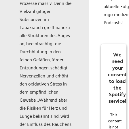
Prozesse massiv. Denn die
aktuelle Fol
Vielzahl giftiger
mgo medizi
Substanzen im
Podcasts!
Tabakrauch greift nahezu
alle Strukturen des Auges
an, beeinträchtigt die
Durchblutung in den
We
feinen Gefäßen, fördert
need
your
Entzündungen, schädigt
consent
Nervenzellen und erhöht
to load
den oxidativen Stress in
the
dem empfindlichen
Spotify
Gewebe. „Während aber
service!
die Risiken für Herz und
This
Lunge bekannt sind, wird
content
der Einfluss des Rauchens
is not