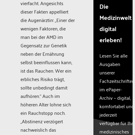
vierfacht. Angesichts
Die
dieser Fakten appelliert
Medizinwelt
die Augenärztin: „Einer der
digital
wenigen Faktoren, die
man bei der AMD im
erleben!
Gegensatz zur Genetik
neben der Ernährung
Lesen Sie alle
selbst beeinflussen kann,
Ausgaben
ist das Rauchen. Wer ein
unserer
erbliches Risiko trägt,
Fachzeitschriften
sollte unbedingt damit
im ePaper-
aufhören.“ Auch im
Archiv – digital,
höheren Alter lohne sich
komfortabel und
ein Rauchstopp noch.
jederzeit
„Abstinenz verzögert
verfügbar für Ihr
nachweislich das
medizinisches