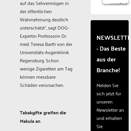
auf das Sehvermögen in
permitted
to
der öffentlichen
load
Wahrnehmung deutlich
due to
unterschätzt“, sagt DOG-
trackers
that
Expertin Professorin Dr.
NEWSLETT
are
med. Teresa Barth von der
- Das Beste
not
Universitäts-Augenklinik
disclosed
aus der
to the
Regensburg. Schon
visitor.
wenige Zigaretten am Tag
Branche!
The
können messbare
website
owner
Schäden verursachen.
Melden Sie
needs
sich jetzt für
to
unseren
setup
the
Newsletter an
Tabakgifte greifen die
site
und erhalten
with
Makula an
Sie
their