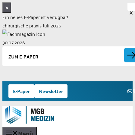
✕
X
Ein neues E-Paper ist verfügbar!
chirurgische praxis Juli 2026
30.07.2026
ZUM E-PAPER
Zum
E-Paper
Newsletter
Inhalt
springen
Menü