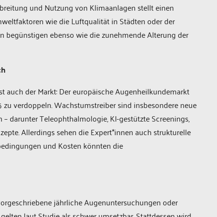
reitung und Nutzung von Klimaanlagen stellt einen
eltfaktoren wie die Luftqualität in Städten oder der
en begünstigen ebenso wie die zunehmende Alterung der
ch
st auch der Markt: Der europäische Augenheilkundemarkt
025 zu verdoppeln. Wachstumstreiber sind insbesondere neue
 – darunter Teleophthalmologie, KI-gestützte Screenings,
epte. Allerdings sehen die Expert*innen auch strukturelle
bedingungen und Kosten könnten die
vorgeschriebene jährliche Augenuntersuchungen oder
elten laut Studie als schwer umsetzbar. Stattdessen wird