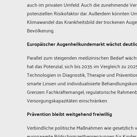
auch im privaten Umfeld. Auch die zunehmende Verb
potenziellen Risikofaktor dar. Außerdem könnten Umw
Klimawandel das Krankheitsbild der trockenen Aug
Bevölkerung.
Europäischer Augenheilkundemarkt wächst deutli
Parallel zum steigenden medizinischen Bedarf wäch
hat das Potenzial, sich bis 2035 im Vergleich zu 2
Technologien in Diagnostik, Therapie und Prävention
smarte Linsen und individualisierte Behandlungskonz
Grenzen: Fachkräftemangel, regulatorische Rahmen
Versorgungskapazitäten einschränken.
Prävention bleibt weitgehend freiwillig
Verbindliche politische Maßnahmen wie gesetzlich 
europaweite Bildschirmzeitbegrenzungen für Kinder g