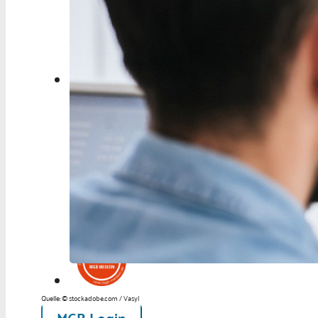
Berufspolitik
Personalia
Panorama
Service
Kongress
Literatur
Aus der Industrie
Videos
Podcast
Veranstaltungen
Zahlen | Daten | Fakten
Quelle: © stockadobe.com / Vasyl
MGB Login