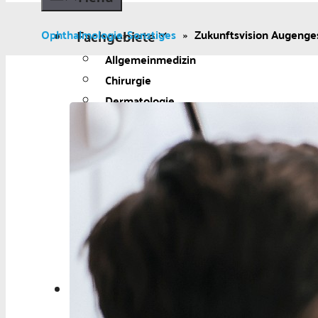
Fachgebiete
Ophthalmologie
Sonstiges
»
Zukunftsvision Augenges
»
Allgemeinmedizin
Chirurgie
Dermatologie
Diabetologie
Gynäkologie
Kardiologie
Neurologie und Psychiatrie
Onkologie
Ophthalmologie
Pädiatrie
Urologie
Aktuelles
Aktuelles