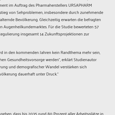
ment im Auftrag des Pharmaherstellers URSAPHARM
 Anstieg von Sehproblemen, insbesondere durch zunehmende
 alternde Bevölkerung. Gleichzeitig erwarten die befragten
n Augenheilkundemarktes. Für die Studie bewerteten 57
 Regulierung insgesamt 14 Zukunftsprojektionen zur
wird in den kommenden Jahren kein Randthema mehr sein,
chen Gesundheitsvorsorge werden“, erklärt Studienautor
ierung und demografischer Wandel verstärken sich
völkerung dauerhaft unter Druck.“
ehen, dass bis 2035 rund 80 Prozent aller Arbeitsplätze in