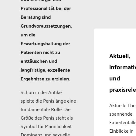
Professionalität bei der
Beratung sind
Grundvoraussetzungen,
um die
Erwartungshaltung der
Patienten nicht zu
Aktuell,
enttäuschen und
informati
langfristige, exzellente
und
Ergebnisse zu erzielen.
praxisrel
Schon in der Antike
spielte die Penislänge eine
Aktuelle Th
fundamentale Rolle. Die
spannende
Größe des Penis steht als
Expertentalk
Symbol für Männlichkeit,
Einblicke in
Dominanz und sexuelle