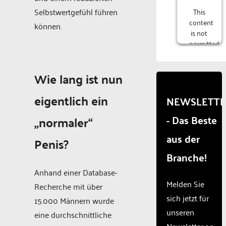
Selbstwertgefühl führen
This
content
können.
is not
permitted
to
load
Wie lang ist nun
due to
trackers
that
eigentlich ein
NEWSLETT
are
- Das Beste
not
„normaler“
disclosed
aus der
to the
Penis?
visitor.
Branche!
The
website
Anhand einer Database-
owner
Melden Sie
Recherche mit über
needs
sich jetzt für
15.000 Männern wurde
to
unseren
setup
eine durchschnittliche
the
Newsletter an