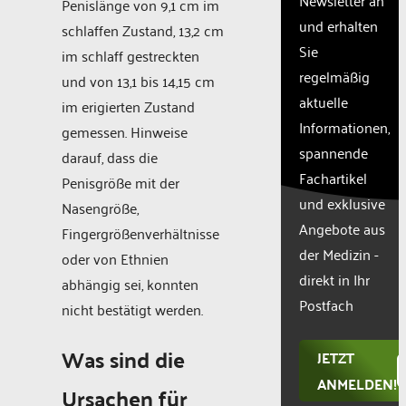
Penislänge von 9,1 cm im
site
und erhalten
schlaffen Zustand, 13,2 cm
with
Sie
their
im schlaff gestreckten
CMP
regelmäßig
und von 13,1 bis 14,15 cm
to add
aktuelle
im erigierten Zustand
this
Informationen,
content
gemessen. Hinweise
to the
spannende
darauf, dass die
list of
Fachartikel
Penisgröße mit der
technologie
und exklusive
used.
Nasengröße,
Powered
Angebote aus
Fingergrößenverhältnisse
by
der Medizin -
oder von Ethnien
Usercentr
direkt in Ihr
abhängig sei, konnten
Consent
Manageme
Postfach
nicht bestätigt werden.
Platform
Was sind die
JETZT
ANMELDEN!
Ursachen für