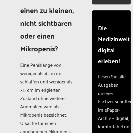
einen zu kleinen,
nicht sichtbaren
Die
oder einen
Medizinwelt
Mikropenis?
digital
erleben!
Eine Penislänge von
weniger als 4 cm im
Lesen Sie alle
schlaffen und weniger als
Ausgaben
7,5 cm im erigierten
unserer
Zustand ohne weitere
Fachzeitschriften
Anomalien wird als
im ePaper-
Mikropenis bezeichnet.
Archiv – digital,
Ursache für einen
komfortabel und
angeborenen Mikropenis