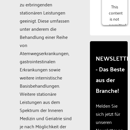
zu erbringenden
This
stationären Leistungen
content
is not
geeinigt. Diese umfassen
permitted
unter anderem die
to
Behandlung einer Reihe
load
due to
von
trackers
Atemwegserkrankungen,
that
NEWSLETT
gastrointestinalen
are
- Das Beste
not
Erkrankungen sowie
disclosed
weitere internistische
aus der
to the
Basisbehandlungen.
visitor.
Branche!
The
Weitere stationäre
website
Leistungen aus dem
owner
Melden Sie
Spektrum der Inneren
needs
sich jetzt für
to
Medizin und Geriatrie sind
unseren
setup
je nach Möglichkeit der
the
Newsletter an