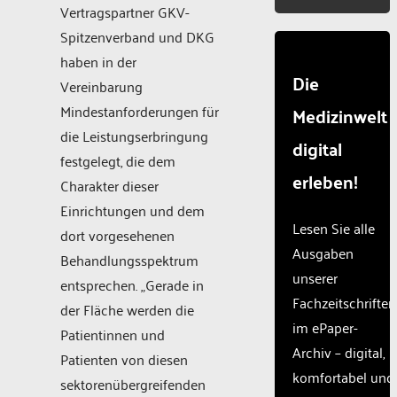
Vertragspartner GKV-
Spitzenverband und DKG
haben in der
Die
Vereinbarung
Mindestanforderungen für
Medizinwelt
die Leistungserbringung
digital
festgelegt, die dem
erleben!
Charakter dieser
Einrichtungen und dem
Lesen Sie alle
dort vorgesehenen
Ausgaben
Behandlungsspektrum
unserer
entsprechen. „Gerade in
Fachzeitschriften
der Fläche werden die
im ePaper-
Patientinnen und
Archiv – digital,
Patienten von diesen
komfortabel und
sektorenübergreifenden