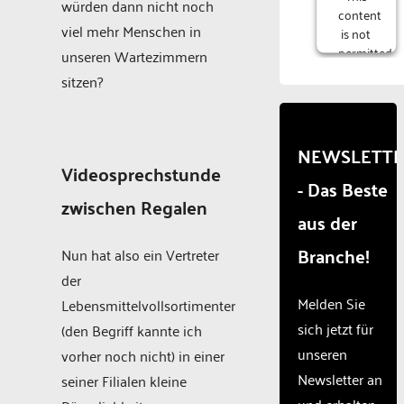
würden dann nicht noch
content
viel mehr Menschen in
is not
permitted
unseren Wartezimmern
to
sitzen?
load
due to
trackers
that
NEWSLETT
are
Videosprechstunde
- Das Beste
not
zwischen Regalen
disclosed
aus der
to the
visitor.
Branche!
Nun hat also ein Vertreter
The
der
website
owner
Melden Sie
Lebensmittelvollsortimenter
needs
sich jetzt für
(den Begriff kannte ich
to
unseren
vorher noch nicht) in einer
setup
the
Newsletter an
seiner Filialen kleine
site
und erhalten