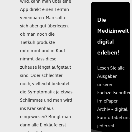
wird, kann man über eine
App direkt einen Termin
vereinbaren. Man sollte
Die
sich aber gut überlegen,
Medizinwelt
ob man noch die
digital
Tiefkühlprodukte
mitnimmt und in Kauf
erleben!
nimmt, dass diese
zuhause längst aufgetaut
Lesen Sie alle
sind. Oder schlechter
Ausgaben
noch, vielleicht bedeutet
unserer
die Symptomatik ja etwas
Fachzeitschriften
Schlimmes und man wird
im ePaper-
ins Krankenhaus
Archiv – digital,
eingewiesen? Bringt man
komfortabel und
dann alle Einkäufe erst
jederzeit