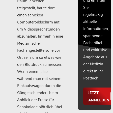
Räumlichkeiten
with
Sie
freigestellt, baute dort
their
CMP
regelmäßig
einen schicken
to add
aktuelle
Computerbildschirm auf,
this
Informationen,
um Videosprechstunden
content
to the
spannende
abzuhalten. Immerhin eine
list of
Fachartikel
Medizinische
technologie
und exklusive
Fachangestellte solle vor
used.
Powered
Angebote aus
Ort sein, um so etwas wie
by
der Medizin -
den Blutdruck zu messen.
Usercentr
direkt in Ihr
Wenn einem also,
Consent
Manageme
Postfach
während man mit seinem
Platform
Einkaufswagen durch die
Gänge schlendert, beim
JETZT
Anblick der Preise für
ANMELDEN!
Schokolade plötzlich übel