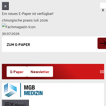
✕
X
Ein neues E-Paper ist verfügbar!
chirurgische praxis Juli 2026
30.07.2026
ZUM E-PAPER
Zum
E-Paper
Newsletter
Inhalt
springen
Menü