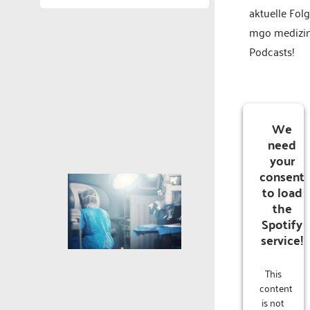
aktuelle Fol
mgo medizi
Podcasts!
We
need
your
consent
to load
the
Spotify
service!
This
content
is not