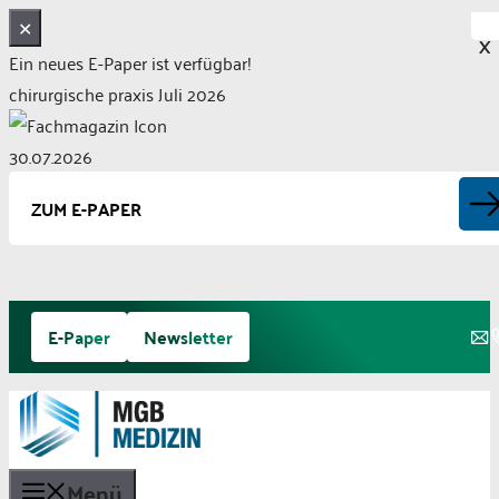
✕
X
Ein neues E-Paper ist verfügbar!
chirurgische praxis Juli 2026
30.07.2026
ZUM E-PAPER
Zum
E-Paper
Newsletter
Inhalt
springen
Menü