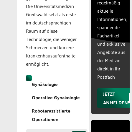
CMP
regelmäßig
Die Universitätsmedizin
to add
aktuelle
this
Greifswald setzt als erste
Informationen,
content
im deutschsprachigen
to the
spannende
Raum auf diese
list of
Fachartikel
technologie
Technologie, die weniger
und exklusive
used.
Schmerzen und kürzere
Powered
Angebote aus
Krankenhausaufenthalte
by
der Medizin -
ermöglicht.
Usercentr
direkt in Ihr
Consent
Manageme
Postfach
Platform
Gynäkologie
JETZT
Operative Gynäkologie
ANMELDEN!
Roboterassistierte
Operationen