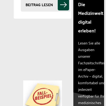
Die
BEITRAG LESEN
Medizinwelt
digital
erleben!
Lesen Sie alle
Ausgaben
unserer
Fachzeitschriften
im ePaper-
Archiv – digital,
komfortabel und
jederzeit
verfügbar für Ihr
medizinisches