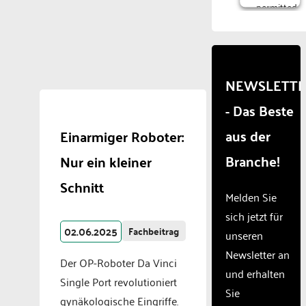
permitted
to
load
due to
trackers
that
NEWSLETT
are
- Das Beste
not
disclosed
aus der
Einarmiger Roboter:
to the
visitor.
Branche!
Nur ein kleiner
The
website
Schnitt
owner
Melden Sie
needs
sich jetzt für
to
02.06.2025
Fachbeitrag
unseren
setup
the
Newsletter an
Der OP-Roboter Da Vinci
site
und erhalten
with
Single Port revolutioniert
Sie
their
gynäkologische Eingriffe.