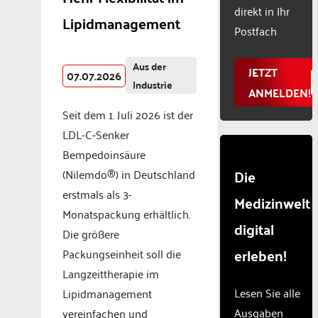
direkt in Ihr
Consent
Lipidmanagement
Manageme
Postfach
Platform
Aus der
JETZT
07.07.2026
Industrie
ANMELDEN!
Seit dem 1. Juli 2026 ist der
LDL-C-Senker
Bempedoinsäure
Die
(Nilemdo®) in Deutschland
erstmals als 3-
Medizinwelt
Monatspackung erhältlich.
digital
Die größere
erleben!
Packungseinheit soll die
Langzeittherapie im
Lesen Sie alle
Lipidmanagement
Ausgaben
vereinfachen und