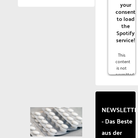
your
consent
to load
the
Spotify
service!
This
content
is not
permitted
to
load
due to
trackers
that
NEWSLETT
are
- Das Beste
not
disclosed
aus der
to the