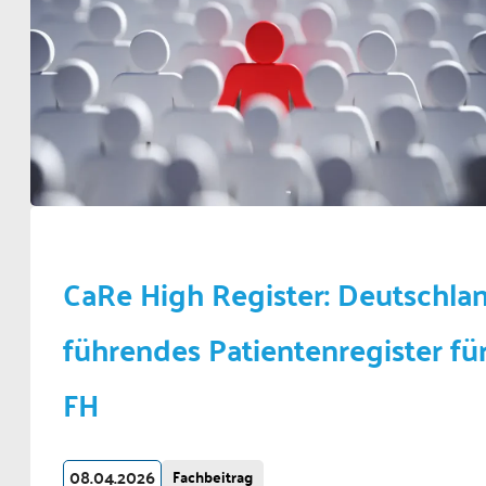
CaRe High Register: Deutschla
führendes Patientenregister fü
FH
08.04.2026
Fachbeitrag