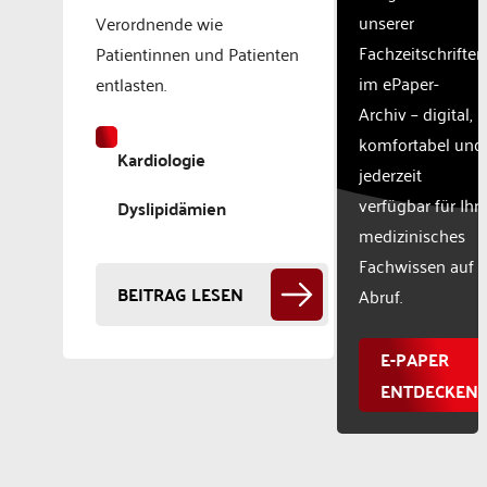
unserer
Verordnende wie
Fachzeitschriften
Patientinnen und Patienten
im ePaper-
entlasten.
Archiv – digital,
komfortabel und
Kardiologie
jederzeit
verfügbar für Ihr
Dyslipidämien
medizinisches
Fachwissen auf
BEITRAG LESEN
Abruf.
E-PAPER
ENTDECKEN