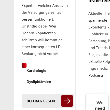
praxisrel
Experten, welcher Ansatz in
der Versorgungsrealität
Aktuelle Th
besser funktioniert.
spannende
Unstrittig dabei: Wer
Expertentalk
Hochrisikopatienten
Einblicke in
schützen will, kommt an
Forschung, P
einer konsequenten LDL-
und Trends.
Senkung nicht vorbei.
Sie jetzt die
aktuelle Fol
mgo medizi
Kardiologie
Podcasts!
Dyslipidämien
BEITRAG LESEN
We
need