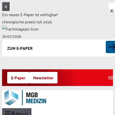
✕
X
Ein neues E-Paper ist verfügbar!
chirurgische praxis Juli 2026
30.07.2026
ZUM E-PAPER
Zum
E-Paper
Newsletter
Inhalt
springen
Menü