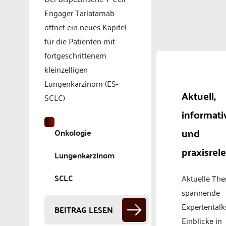
Engager Tarlatamab
öffnet ein neues Kapitel
für die Patienten mit
fortgeschrittenem
kleinzelligen
Lungenkarzinom (ES-
Aktuell,
SCLC)
informati
und
Onkologie
praxisrel
Lungenkarzinom
SCLC
Aktuelle Th
spannende
Expertentalk
BEITRAG LESEN
Einblicke in