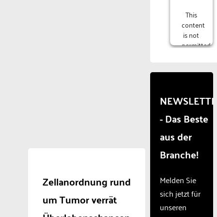
This
content
is not
permitted
to
load
due to
trackers
that
NEWSLETT
are
- Das Beste
not
disclosed
aus der
to the
visitor.
Branche!
The
website
owner
Zellanordnung rund
Melden Sie
needs
sich jetzt für
um Tumor verrät
to
unseren
setup