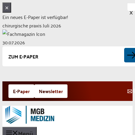
✕
X
Ein neues E-Paper ist verfügbar!
chirurgische praxis Juli 2026
30.07.2026
ZUM E-PAPER
Zum
E-Paper
Newsletter
Inhalt
springen
Menü