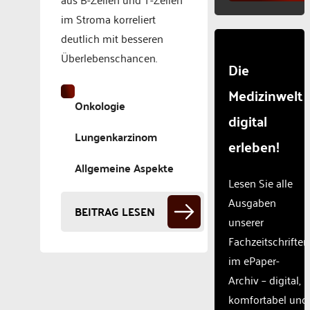
im Stroma korreliert
deutlich mit besseren
Überlebenschancen.
Die
Medizinwelt
Onkologie
digital
Lungenkarzinom
erleben!
Allgemeine Aspekte
Lesen Sie alle
Ausgaben
BEITRAG LESEN
unserer
Fachzeitschriften
im ePaper-
Archiv – digital,
komfortabel und