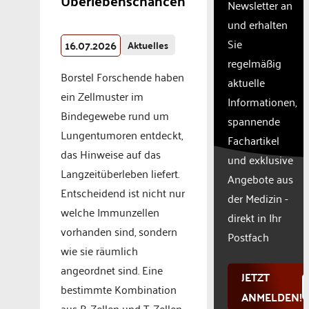
Überlebenschancen
the
Newsletter an
site
und erhalten
with
Sie
16.07.2026
their
Aktuelles
CMP
regelmäßig
to add
Borstel Forschende haben
aktuelle
this
ein Zellmuster im
Informationen,
content
Bindegewebe rund um
to the
spannende
list of
Lungentumoren entdeckt,
Fachartikel
technologie
das Hinweise auf das
und exklusive
used.
Langzeitüberleben liefert.
Powered
Angebote aus
Entscheidend ist nicht nur
by
der Medizin -
Usercentr
welche Immunzellen
direkt in Ihr
Consent
vorhanden sind, sondern
Manageme
Postfach
wie sie räumlich
Platform
angeordnet sind. Eine
JETZT
bestimmte Kombination
ANMELDEN!
aus B-Zellen und T-Zellen