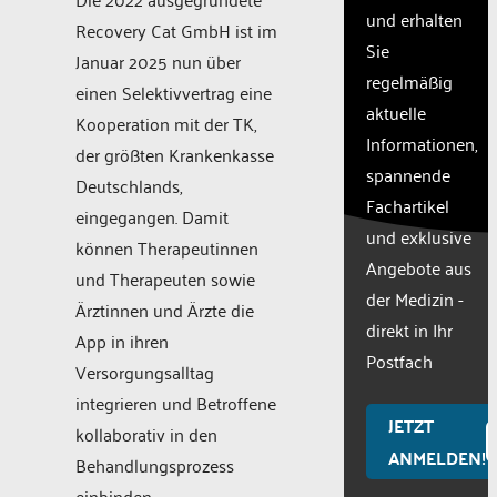
content
und erhalten
Recovery Cat GmbH ist im
to the list
Sie
Januar 2025 nun über
of
regelmäßig
technologies
einen Selektivvertrag eine
used.
aktuelle
Kooperation mit der TK,
Powered
Informationen,
der größten Krankenkasse
by
spannende
Usercentric
Deutschlands,
Fachartikel
Consent
eingegangen. Damit
Managemen
und exklusive
können Therapeutinnen
Platform
Angebote aus
und Therapeuten sowie
der Medizin -
Ärztinnen und Ärzte die
direkt in Ihr
App in ihren
Postfach
Versorgungsalltag
integrieren und Betroffene
JETZT
kollaborativ in den
ANMELDEN!
Behandlungsprozess
einbinden.