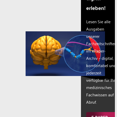
erleben!
Lesen Sie alle
Ausgaben
unserer
Fachzeitschriften
im ePaper-
Archiv – digital,
komfortabel und
jederzeit
verfügbar für Ihr
medizinisches
Fachwissen auf
Abruf.