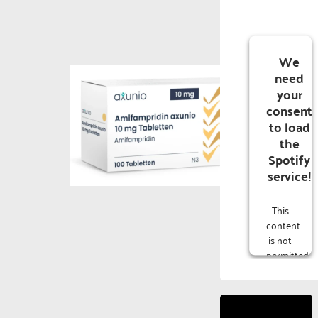
We
need
your
consent
to load
the
Spotify
service!
This
content
is not
permitted
to
load
due to
trackers