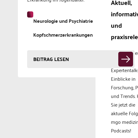
Aktuell,
informati
Neurologie und Psychiatrie
und
Kopfschmerzerkrankungen
praxisrel
Aktuelle Th
BEITRAG LESEN
spannende
Expertentalk
Einblicke in
Forschung, P
und Trends.
Sie jetzt die
aktuelle Fol
mgo medizi
Podcasts!