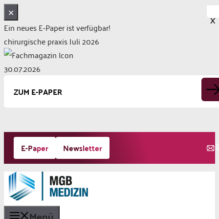
✕
X
Ein neues E-Paper ist verfügbar!
chirurgische praxis Juli 2026
30.07.2026
ZUM E-PAPER
Zum
E-Paper
Newsletter
Inhalt
springen
Menü