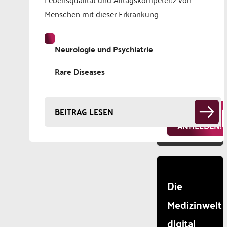
list of
Fachartikel
Menschen mit dieser Erkrankung.
technologie
und exklusive
used.
Powered
Angebote aus
Neurologie und Psychiatrie
by
der Medizin -
Usercentr
direkt in Ihr
Consent
Rare Diseases
Manageme
Postfach
Platform
JETZT
BEITRAG LESEN
ANMELDEN!
Die
Medizinwelt
digital