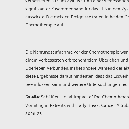
verbesserten NFS im Zyklus 1 und einer verbesserten
signifikanter Zusammenhang für das EFS in den Zykl
auswirkte. Die meisten Ereignisse traten in beiden 
Chemotherapie auf.
Die Nahrungsaufnahme vor der Chemotherapie war so
einem verbesserten erbrechenfreiem Überleben und 
Überleben verbunden, insbesondere während der aku
diese Ergebnisse darauf hindeuten, dass das Essver
beeinflussen kann und weitere Untersuchungen recht
Quelle:
Schäffler H et al. Impact of Pre-Chemother
Vomiting in Patients with Early Breast Cancer: A Su
2026, 23.