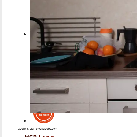
Berufspolitik
Personalia
Panorama
Service
Kongress
Literatur
Aus der Industrie
Videos
Podcast
Veranstaltungen
Zahlen | Daten | Fakten
Quelle: © yta – stock.adobe.com
MGB Login