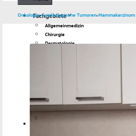
Fachgebiete
Onkologie
Gynäkologische Tumoren
Mammakarzinom
»
»
Allgemeinmedizin
Chirurgie
Dermatologie
Diabetologie
Gynäkologie
Kardiologie
Neurologie und Psychiatrie
Onkologie
Ophthalmologie
Pädiatrie
Urologie
Aktuelles
Aktuelles