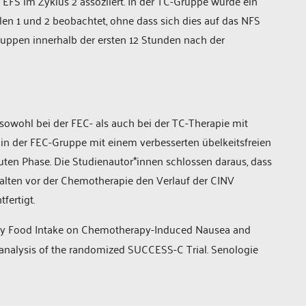
 EFS im Zyklus 2 assoziiert. In der TC-Gruppe wurde ein
en 1 und 2 beobachtet, ohne dass sich dies auf das NFS
Gruppen innerhalb der ersten 12 Stunden nach der
wohl bei der FEC- als auch bei der TC-Therapie mit
in der FEC-Gruppe mit einem verbesserten übelkeitsfreien
ten Phase. Die Studienautor*innen schlossen daraus, dass
halten vor der Chemotherapie den Verlauf der CINV
fertigt.
apy Food Intake on Chemotherapy-Induced Nausea and
banalysis of the randomized SUCCESS-C Trial. Senologie