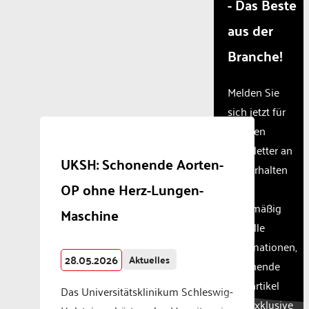
- Das Beste
not
disclosed
aus der
to the
visitor.
Branche!
The
website
owner
Melden Sie
needs
sich jetzt für
to
unseren
setup
the
Newsletter an
UKSH: Schonende Aorten-
site
und erhalten
with
OP ohne Herz-Lungen-
Sie
their
CMP
regelmäßig
Maschine
to add
aktuelle
this
Informationen,
content
28.05.2026
Aktuelles
to the
spannende
list of
Fachartikel
Das Universitätsklinikum Schleswig-
technologie
und exklusive
used.