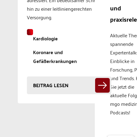
und
hin zu einer leitliniengerechten
Versorgung.
praxisrel
Aktuelle Th
Kardiologie
spannende
Koronare und
Expertentalk
Gefäßerkrankungen
Einblicke in
Forschung, P
und Trends.
BEITRAG LESEN
Sie jetzt die
aktuelle Fol
mgo medizi
Podcasts!