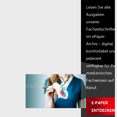
Lesen Sie alle
Ausgaben
unserer
Fachzeitschriften
im ePaper-
Archiv – digital,
komfortabel und
jederzeit
verfügbar für Ihr
medizinisches
Fachwissen auf
Abruf.
E-PAPER
ENTDECKEN