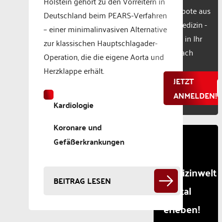
Holstein gehört zu den Vorreitern in
Powered
Angebote aus
Deutschland beim PEARS-Verfahren
by
der Medizin -
– einer minimalinvasiven Alternative
Usercentr
direkt in Ihr
Consent
zur klassischen Hauptschlagader-
Manageme
Postfach
Operation, die die eigene Aorta und
Platform
Herzklappe erhält.
JETZT
ANMELDEN!
Kardiologie
Koronare und
Gefäßerkrankungen
Die
Medizinwelt
BEITRAG LESEN
digital
erleben!