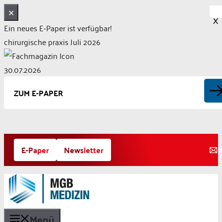
✕
X
Ein neues E-Paper ist verfügbar!
chirurgische praxis Juli 2026
30.07.2026
ZUM E-PAPER
Zum
E-Paper
Newsletter
Inhalt
springen
Menü