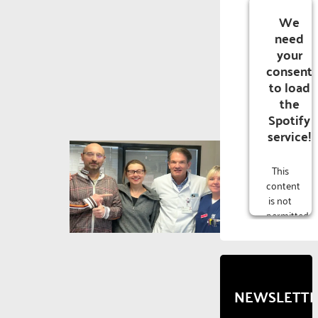
We
need
your
consent
to load
the
Spotify
service!
This
content
is not
permitted
to
load
due to
trackers
that
NEWSLETT
are