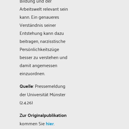
Bildung und der
Arbeitswelt relevant sein
kann. Ein genaueres
Verständnis seiner
Entstehung kann dazu
beitragen, narzisstische
Persönlichkeitszüge
besser zu verstehen und
damit angemessen
einzuordnen.
Quelle
: Pressemeldung
der Universität Münster
(2.4.26)
Zur Originalpublikation
kommen Sie
hier
.