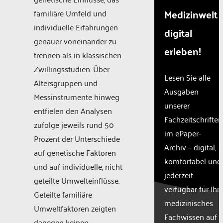
Medizinwelt
familiäre Umfeld und
individuelle Erfahrungen
digital
genauer voneinander zu
erleben!
trennen als in klassischen
Zwillingsstudien. Über
Lesen Sie alle
Altersgruppen und
Ausgaben
Messinstrumente hinweg
unserer
entfielen den Analysen
Fachzeitschriften
zufolge jeweils rund 50
im ePaper-
Prozent der Unterschiede
Archiv – digital,
auf genetische Faktoren
komfortabel und
und auf individuelle, nicht
jederzeit
geteilte Umwelteinflüsse.
verfügbar für Ihr
Geteilte familiäre
medizinisches
Umweltfaktoren zeigten
Fachwissen auf
dagegen keinen