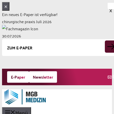
✕
X
Ein neues E-Paper ist verfügbar!
chirurgische praxis Juli 2026
30.07.2026
ZUM E-PAPER
Zum
E-Paper
Newsletter
Inhalt
springen
Menü