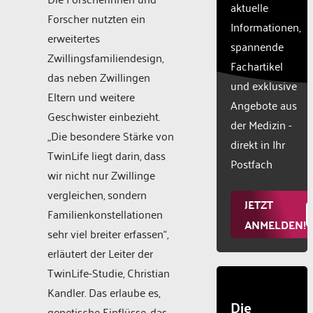
aktuelle
this
Forscher nutzten ein
Informationen,
content
erweitertes
to the
spannende
Zwillingsfamiliendesign,
list of
Fachartikel
technologie
das neben Zwillingen
und exklusive
used.
Eltern und weitere
Powered
Angebote aus
Geschwister einbezieht.
by
der Medizin -
Usercentr
„Die besondere Stärke von
direkt in Ihr
Consent
TwinLife liegt darin, dass
Manageme
Postfach
wir nicht nur Zwillinge
Platform
vergleichen, sondern
JETZT
Familienkonstellationen
ANMELDEN!
sehr viel breiter erfassen“,
erläutert der Leiter der
TwinLife-Studie, Christian
Kandler. Das erlaube es,
Die
genetische Einflüsse, das