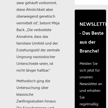
to
zwar gehäuft vorkommt,
load
diese Ähnlichkeit aber
due to
überwiegend genetisch
trackers
that
vermittelt ist“, betont Mitja
NEWSLETT
are
Back. „Die verbreitete
- Das Beste
not
Annahme, dass das
disclosed
aus der
to the
familiäre Umfeld und der
visitor.
Branche!
Erziehungsstil der zentrale
The
Ursprung narzisstischer
website
owner
Unterschiede seien, ist
Melden Sie
needs
nicht länger haltbar.“
sich jetzt für
to
unseren
setup
Methodisch ging die
the
Newsletter an
Untersuchung über
site
und erhalten
with
klassische
Sie
their
Zwillingsstudien hinaus.
CMP
regelmäßig
Die Forscherinnen und
to add