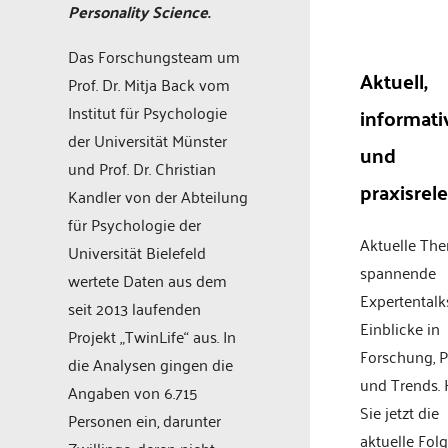
Personality Science
.
Das Forschungsteam um
Aktuell,
Prof. Dr. Mitja Back vom
Institut für Psychologie
informati
der Universität Münster
und
und Prof. Dr. Christian
praxisrel
Kandler von der Abteilung
für Psychologie der
Aktuelle Th
Universität Bielefeld
spannende
wertete Daten aus dem
Expertentalk
seit 2013 laufenden
Einblicke in
Projekt „TwinLife“ aus. In
Forschung, P
die Analysen gingen die
und Trends.
Angaben von 6.715
Sie jetzt die
Personen ein, darunter
aktuelle Fol
Zwillinge, deren nicht-