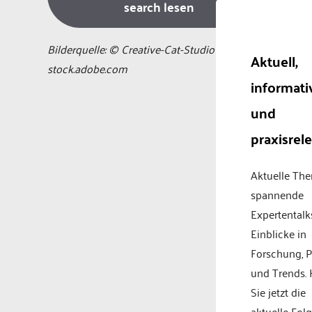
search lesen
Bilderquelle: © Creative-Cat-Studio –
Aktuell,
stock.adobe.com
informati
und
praxisrel
Aktuelle Th
spannende
Expertentalk
Einblicke in
Forschung, P
und Trends.
Sie jetzt die
aktuelle Fol