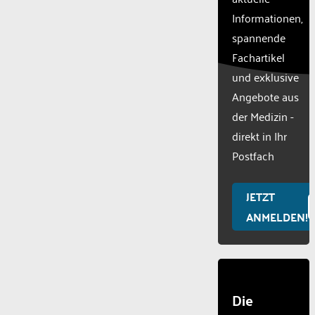
Powered
Informationen,
by
spannende
Usercentric
Fachartikel
Consent
Managemen
und exklusive
Platform
Angebote aus
der Medizin -
direkt in Ihr
Postfach
JETZT
ANMELDEN!
Die