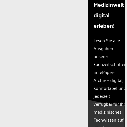
Medizinwelt
digital
erleben!
Lesen Sie alle
Ausgaben
unserer
Fachzeitschriften
im ePaper-
Archiv – digital,
komfortabel und
jederzeit
verfügbar für Ihr
medizinisches
Fachwissen auf