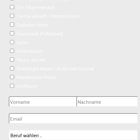
Der Allgemeinarzt
Derma aktuell / Derma forum
Diabetes heute
Frauenarzt (Publimed)
Gyne
Herzmedizin
Neuro aktuell
Onkologie heute / Ärztliches Journal
Pädiatrische Praxis
Uroforum