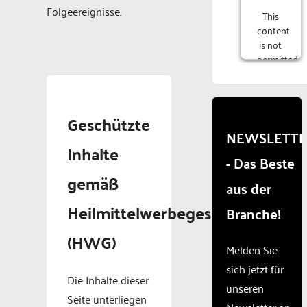
Folgeereignisse.
This
content
is not
permitted
to
load
due to
trackers
Geschützte
that
NEWSLETT
are
Inhalte
- Das Beste
not
disclosed
gemäß
aus der
to the
visitor.
Heilmittelwerbegesetz
Branche!
The
website
(HWG)
owner
Melden Sie
needs
sich jetzt für
to
Die Inhalte dieser
unseren
setup
Seite unterliegen
the
Newsletter an