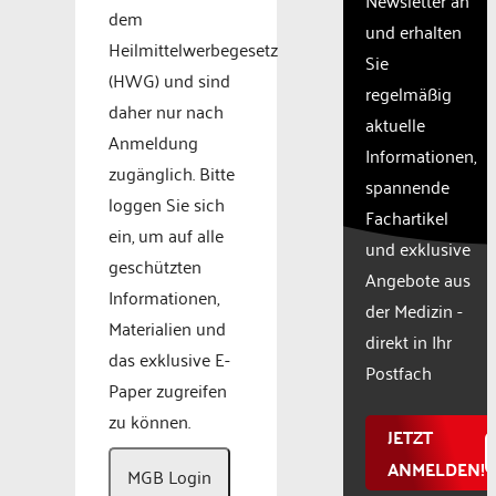
site
dem
und erhalten
with
Heilmittelwerbegesetz
Sie
their
(HWG) und sind
CMP
regelmäßig
to add
daher nur nach
aktuelle
this
Anmeldung
Informationen,
content
zugänglich. Bitte
to the
spannende
list of
loggen Sie sich
Fachartikel
technologie
ein, um auf alle
und exklusive
used.
geschützten
Powered
Angebote aus
Informationen,
by
der Medizin -
Usercentr
Materialien und
direkt in Ihr
Consent
das exklusive E-
Manageme
Postfach
Paper zugreifen
Platform
zu können.
JETZT
ANMELDEN!
MGB Login