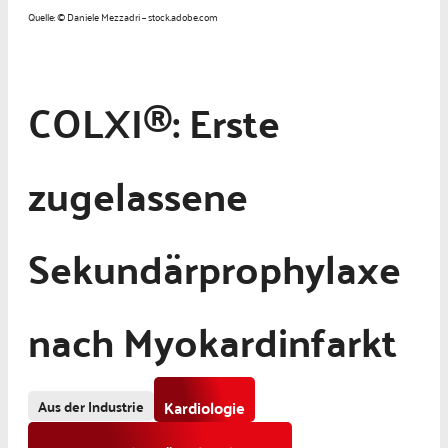
Quelle: © Daniele Mezzadri – stock.adobe.com
COLXI®: Erste
zugelassene
Sekundärprophylaxe
nach Myokardinfarkt
Aus der Industrie
Kardiologie