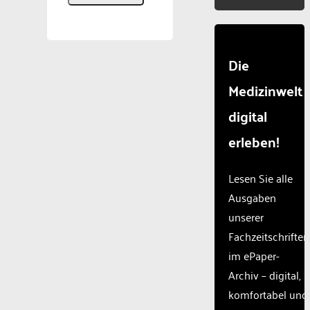
Die
Medizinwelt
digital
erleben!
Lesen Sie alle
Ausgaben
unserer
Fachzeitschriften
im ePaper-
Archiv – digital,
komfortabel und