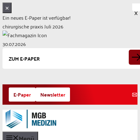
✕
X
Ein neues E-Paper ist verfügbar!
chirurgische praxis Juli 2026
30.07.2026
ZUM E-PAPER
Zum
E-Paper
Newsletter
Inhalt
springen
Menü