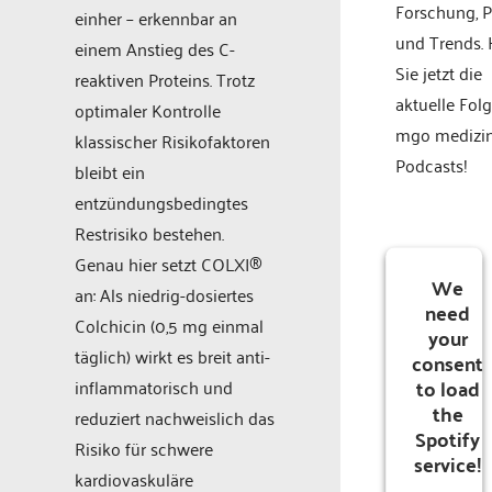
Forschung, P
einher – erkennbar an
und Trends.
einem Anstieg des C-
Sie jetzt die
reaktiven Proteins. Trotz
aktuelle Fol
optimaler Kontrolle
mgo medizi
klassischer Risikofaktoren
Podcasts!
bleibt ein
entzündungsbedingtes
Restrisiko bestehen.
Genau hier setzt COLXI®
We
an: Als niedrig-dosiertes
need
Colchicin (0,5 mg einmal
your
täglich) wirkt es breit anti-
consent
to load
inflammatorisch und
the
reduziert nachweislich das
Spotify
Risiko für schwere
service!
kardiovaskuläre