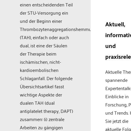
einen entscheidenden Teil
der STU-Versorgung ein
und der Beginn einer
Aktuell,
Thrombozytenaggregationshemmung
informati
(TAH), einfach oder auch
und
dual, ist eine der Säulen
der Therapie beim
praxisrel
ischämischen, nicht-
kardioembolischen
Aktuelle Th
Schlaganfall. Der folgende
spannende
Übersichtsartikel fasst
Expertentalk
wichtige Aspekte der
Einblicke in
dualen TAH (dual
Forschung, P
antiplatelet therapy, DAPT)
und Trends.
zusammen: (i) zentrale
Sie jetzt die
Arbeiten zu gängigen
aktuelle Fol