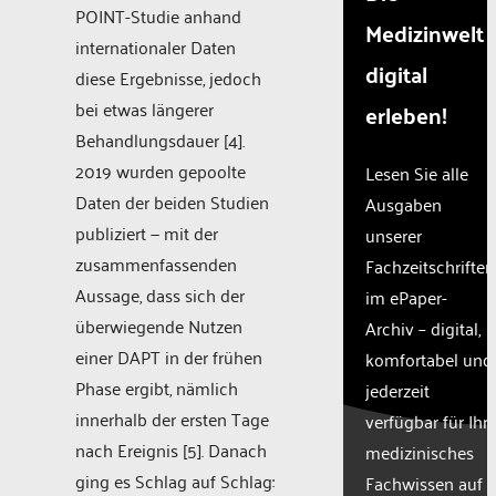
POINT-Studie anhand
Medizinwelt
internationaler Daten
digital
diese Ergebnisse, jedoch
bei etwas längerer
erleben!
Behandlungsdauer [4].
2019 wurden gepoolte
Lesen Sie alle
Daten der beiden Studien
Ausgaben
publiziert — mit der
unserer
zusammenfassenden
Fachzeitschriften
Aussage, dass sich der
im ePaper-
überwiegende Nutzen
Archiv – digital,
einer DAPT in der frühen
komfortabel und
Phase ergibt, nämlich
jederzeit
innerhalb der ersten Tage
verfügbar für Ihr
nach Ereignis [5]. Danach
medizinisches
ging es Schlag auf Schlag:
Fachwissen auf