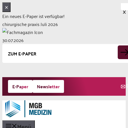
✕
X
Ein neues E-Paper ist verfügbar!
chirurgische praxis Juli 2026
30.07.2026
ZUM E-PAPER
Zum
E-Paper
Newsletter
Inhalt
springen
Menü