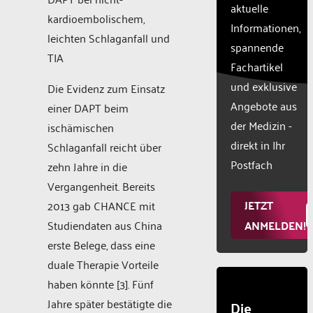
aktuelle
this
kardioembolischem,
Informationen,
content
leichten Schlaganfall und
to the
spannende
TIA
list of
Fachartikel
technologie
und exklusive
used.
Die Evidenz zum Einsatz
Powered
Angebote aus
einer DAPT beim
by
der Medizin -
ischämischen
Usercentr
direkt in Ihr
Schlaganfall reicht über
Consent
Manageme
Postfach
zehn Jahre in die
Platform
Vergangenheit. Bereits
JETZT
2013 gab CHANCE mit
Studiendaten aus China
ANMELDEN!
erste Belege, dass eine
duale Therapie Vorteile
haben könnte [3]. Fünf
Jahre später bestätigte die
Die