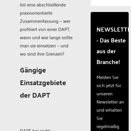
to
(iii) eine abschließende
load
praxisorientierte
due to
trackers
Zusammenfassung — wer
that
NEWSLETT
profitiert von einer DAPT,
are
wann und wie lange sollte
- Das Beste
not
disclosed
man sie einsetzen — und
aus der
to the
wo sind ihre Grenzen?
visitor.
Branche!
The
Gängige
website
owner
Melden Sie
Einsatzgebiete
needs
sich jetzt für
to
der DAPT
unseren
setup
the
Newsletter an
site
und erhalten
with
Sie
their
CMP
regelmäßig
DAPT bei nicht-
to add