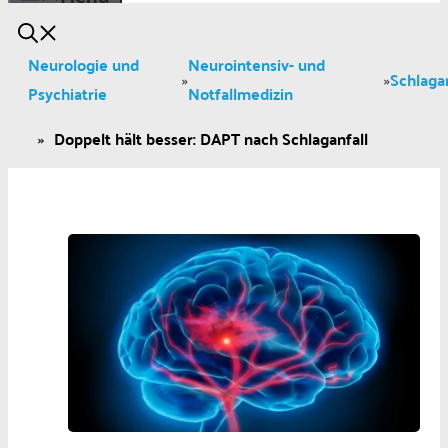
Neurologie und
Neurointensiv- und
Schlagan
»
»
Psychiatrie
Notfallmedizin
»
Doppelt hält besser: DAPT nach Schlaganfall