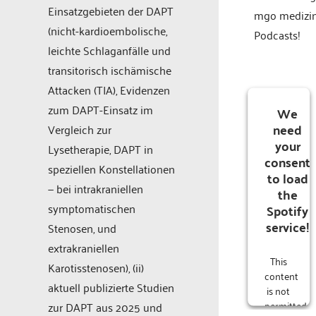
Einsatzgebieten der DAPT
mgo medizi
(nicht-kardioembolische,
Podcasts!
leichte Schlaganfälle und
transitorisch ischämische
Attacken (TIA), Evidenzen
zum DAPT-Einsatz im
We
need
Vergleich zur
your
Lysetherapie, DAPT in
consent
speziellen Konstellationen
to load
— bei intrakraniellen
the
symptomatischen
Spotify
service!
Stenosen, und
extrakraniellen
This
Karotisstenosen), (ii)
content
aktuell publizierte Studien
is not
permitted
zur DAPT aus 2025 und