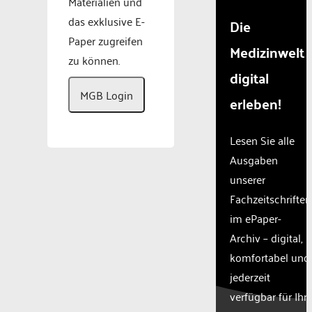
Materialien und
das exklusive E-
Die
Paper zugreifen
Medizinwelt
zu können.
digital
MGB Login
erleben!
Lesen Sie alle
Ausgaben
unserer
Fachzeitschriften
im ePaper-
Archiv – digital,
komfortabel und
jederzeit
verfügbar für Ihr