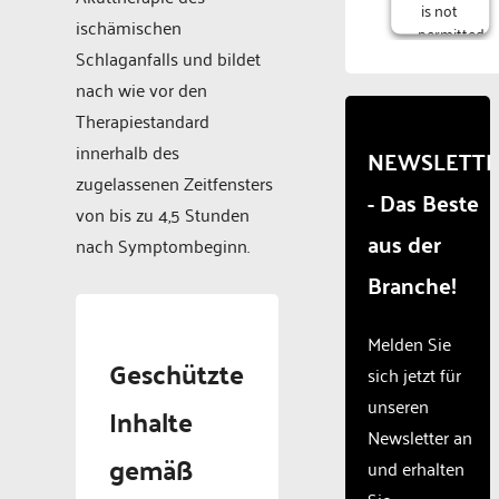
is not
ischämischen
permitted
to
Schlaganfalls und bildet
load
nach wie vor den
due to
Therapiestandard
trackers
that
innerhalb des
NEWSLETT
are
zugelassenen Zeitfensters
- Das Beste
not
von bis zu 4,5 Stunden
disclosed
aus der
to the
nach Symptombeginn.
visitor.
Branche!
The
website
owner
Melden Sie
needs
Geschützte
sich jetzt für
to
unseren
setup
Inhalte
the
Newsletter an
site
gemäß
und erhalten
with
Sie