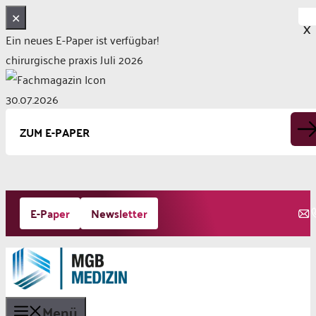
✕
X
Ein neues E-Paper ist verfügbar!
chirurgische praxis Juli 2026
30.07.2026
ZUM E-PAPER
Zum
E-Paper
Newsletter
Inhalt
springen
Menü