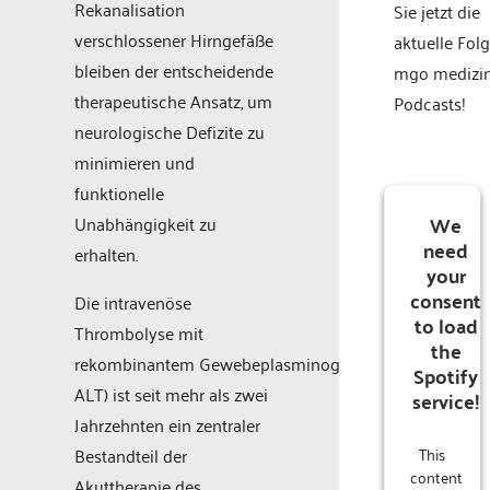
Rekanalisation
Sie jetzt die
verschlossener Hirngefäße
aktuelle Fol
bleiben der entscheidende
mgo medizi
therapeutische Ansatz, um
Podcasts!
neurologische Defizite zu
minimieren und
funktionelle
We
Unabhängigkeit zu
need
erhalten.
your
consent
Die intravenöse
to load
Thrombolyse mit
the
rekombinantem Gewebeplasminogenaktivator (Alteplas
Spotify
ALT) ist seit mehr als zwei
service!
Jahrzehnten ein zentraler
This
Bestandteil der
content
Akuttherapie des