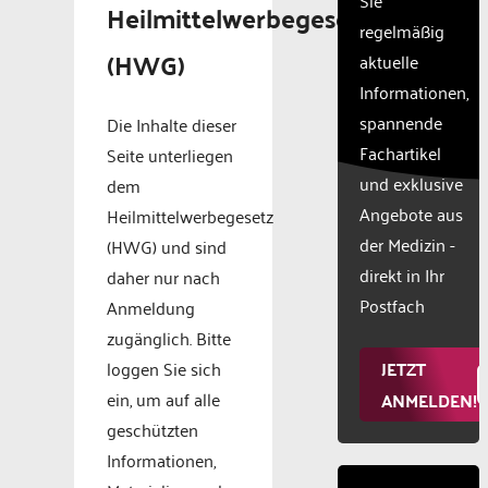
their
Heilmittelwerbegesetz
CMP
regelmäßig
to add
(HWG)
aktuelle
this
Informationen,
content
to the
spannende
Die Inhalte dieser
list of
Fachartikel
Seite unterliegen
technologie
und exklusive
used.
dem
Powered
Angebote aus
Heilmittelwerbegesetz
by
der Medizin -
(HWG) und sind
Usercentr
direkt in Ihr
daher nur nach
Consent
Manageme
Postfach
Anmeldung
Platform
zugänglich. Bitte
JETZT
loggen Sie sich
ein, um auf alle
ANMELDEN!
geschützten
Informationen,